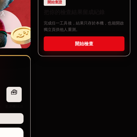
開始查證
把你的檢查結果留成紀錄
冊入
完成任一工具後，結果只存於本機，也能開啟
獨立頁供他人重測。
開始檢查
🧰
🧰
🧰
🔁
🧰
📡
錯
老虎機玩法
真人直播延
真人百家樂
Casin
Casin
真人桌流程