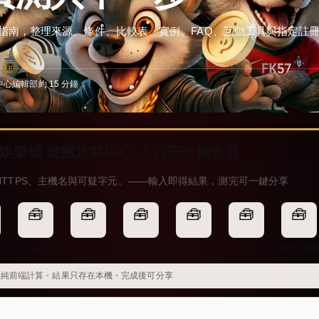
指南，整理來源、條件、比較表、實例、FAQ、互動工具與指定註
略中心編輯部
約 15 分鐘
57娛樂城 遊戲攻略中心 入口安全檢查器
口的 HTTPS、主機名與可疑字元。——輸入即得結果，測完可一鍵分享
🧰
🧰
🧰
🧰
🧰
🧰
Casin
Casin
遊戲說法查
Casin
Casin
遊戲大廳
・純前端計算・結果只存在本機・完成後可分享