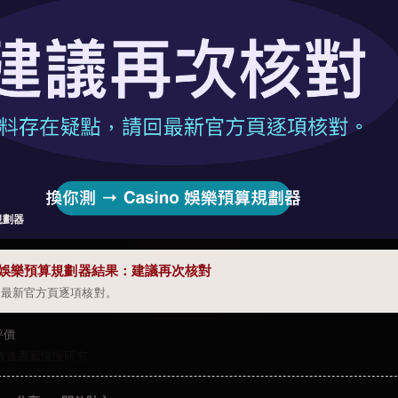
算規劃器
no 娛樂預算規劃器結果：建議再次核對
回最新官方頁逐項核對。
評價
收進書籤慢慢研究。