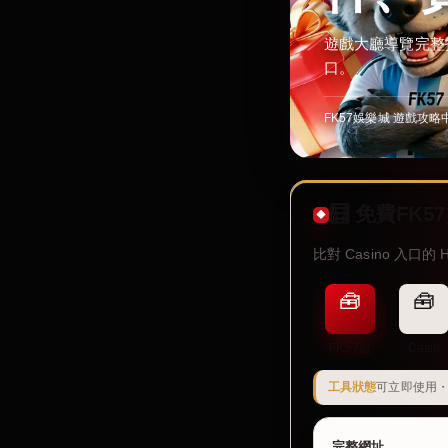
遊戲大廳導覽完整
口。
FK57娛樂城 遊戲攻
🧮 免費FK
比對 Casino 入
🧰
🧰
FK57娛
Casin
工具狀態
可立即使用
完整網址