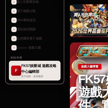
真人百家樂攻略
▪
FK57 精選
電子遊戲分類
▪
真人視訊專區
NBA賽程資訊
▪
立即進入沉浸式遊戲大廳 →
運彩規則閱讀
▪
老虎機與電子遊戲
▪
Casino 遊戲大廳
▪
本站作者
FK57娛樂城 遊戲攻略
遊戲大廳導覽
F
中心編輯部
FK5
官方流程・規則查證
遊戲
件、