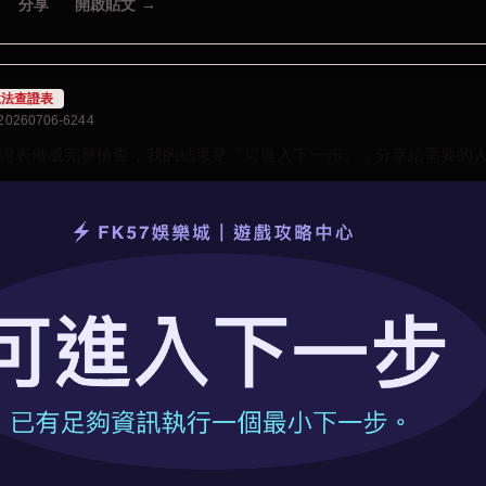
分享
開啟貼文 →
說法查證表
-20260706-6244
證表做成完整檢查，我的結果是「可進入下一步」，分享給需要的