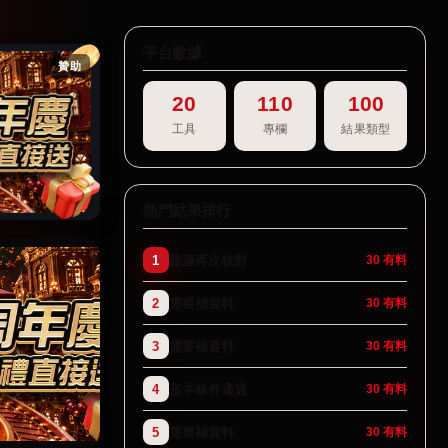
平台數據
贊助
20
110
100
工具
專欄
結果類型
熱門結果排行
1
建議再次核對
30 有料
2
需要補資料
30 有料
3
需要補資料
30 有料
4
基本條件通過
30 有料
5
需要補資料
30 有料