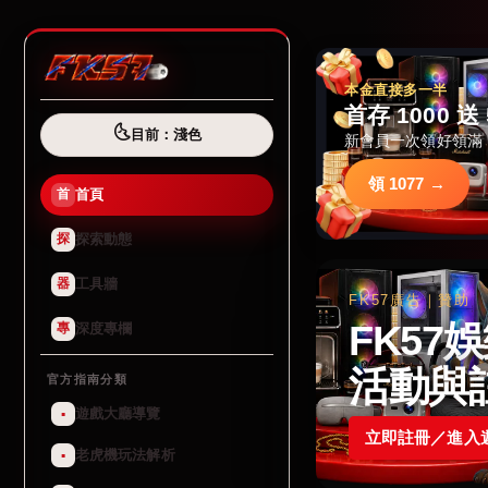
本金直接多一半
首存 1000 送 
🌜
目前：淺色
新會員一次領好領滿
領 1077 →
首
首頁
探
探索動態
器
工具牆
FK57廣告｜贊助
FK5
專
深度專欄
活動與
官方指南分類
遊戲大廳導覽
▪
立即註冊／進入
老虎機玩法解析
▪