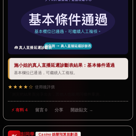
🧰 真人直播延遲診斷表
施小姐的真人直播延遲診斷表結果：基本條件通過
基本欄位已通過，可繼續人工複核。
★★★★☆
使用後評價
測完把結果頁分享出去，其他人也能用同條件重測。
⚡ 有料 4
留言 0
分享
開啟貼文 →
彭同學
Casino 娛樂預算規劃器