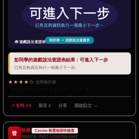
🧰 遊戲說法查證表
彭同學的遊戲說法查證表結果：可進入下一步
已有足夠資訊執行一個最小下一步。
★★★★☆
使用後評價
把我原本忽略的條件直接點出來，值得一測。
⚡ 有料 24
留言 2
分享
開啟貼文 →
曾桑
Casino 裝置相容性檢查
曾
2026/7/6 · FK57-20260706-6391