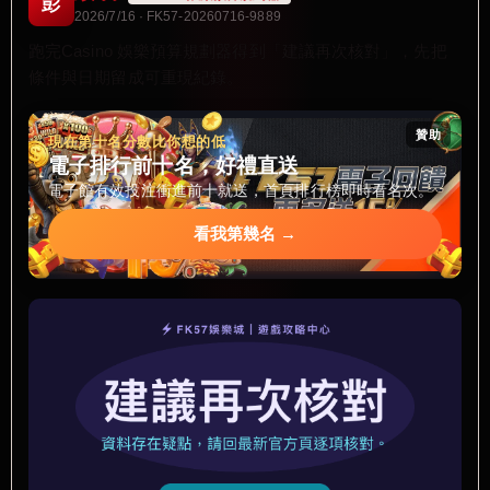
彭
2026/7/16 · FK57-20260716-9889
跑完Casino 娛樂預算規劃器得到「建議再次核對」，先把
條件與日期留成可重現紀錄。
贊助
現在第十名分數比你想的低
電子排行前十名，好禮直送
電子館有效投注衝進前十就送，首頁排行榜即時看名次。
看我第幾名 →