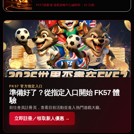
FK57娛樂城 遊戲攻略中心編輯部・16 分鐘
FK57 官方指定入口
準備好了？從指定入口開始 FK57 體
驗
前往會員註冊頁，查看目前活動並進入熱門遊戲大廳。
立即註冊／領取新人優惠 →