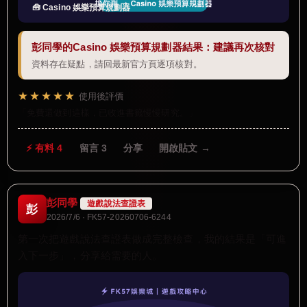
🧰 Casino 娛樂預算規劃器
彭同學的Casino 娛樂預算規劃器結果：建議再次核對
資料存在疑點，請回最新官方頁逐項核對。
★★★★★
使用後評價
免費還做到這樣，已收進書籤慢慢研究。
⚡ 有料 4
留言 3
分享
開啟貼文 →
彭同學
遊戲說法查證表
彭
2026/7/6 · FK57-20260706-6244
第一次把遊戲說法查證表做成完整檢查，我的結果是「可進
入下一步」，分享給需要的人。