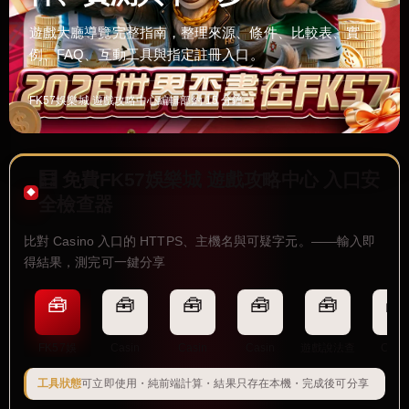
遊戲大廳導覽完整指南，整理來源、條件、比較表、實
例、FAQ、互動工具與指定註冊入口。
FK57娛樂城 遊戲攻略中心編輯部
約 15 分鐘
🧮 免費FK57娛樂城 遊戲攻略中心 入口安
全檢查器
比對 Casino 入口的 HTTPS、主機名與可疑字元。——輸入即
得結果，測完可一鍵分享
🧰
🧰
🧰
🧰
🧰
🧰
FK57娛
Casin
Casin
Casin
遊戲說法查
Casi
工具狀態
可立即使用・純前端計算・結果只存在本機・完成後可分享