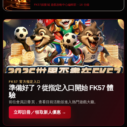
FK57娛樂城 遊戲攻略中心編輯部・16 分鐘
FK57 官方指定入口
準備好了？從指定入口開始 FK57 體
驗
前往會員註冊頁，查看目前活動並進入熱門遊戲大廳。
立即註冊／領取新人優惠 →