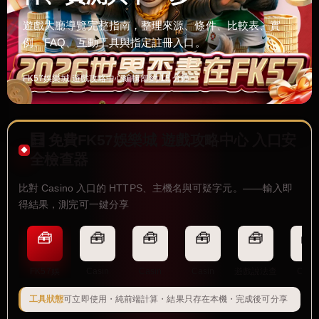
遊戲大廳導覽完整指南，整理來源、條件、比較表、實
例、FAQ、互動工具與指定註冊入口。
FK57娛樂城 遊戲攻略中心編輯部
約 15 分鐘
🧮 免費FK57娛樂城 遊戲攻略中心 入口安
全檢查器
比對 Casino 入口的 HTTPS、主機名與可疑字元。——輸入即
得結果，測完可一鍵分享
🧰
🧰
🧰
🧰
🧰
🧰
FK57娛
Casin
Casin
Casin
遊戲說法查
Casi
工具狀態
可立即使用・純前端計算・結果只存在本機・完成後可分享