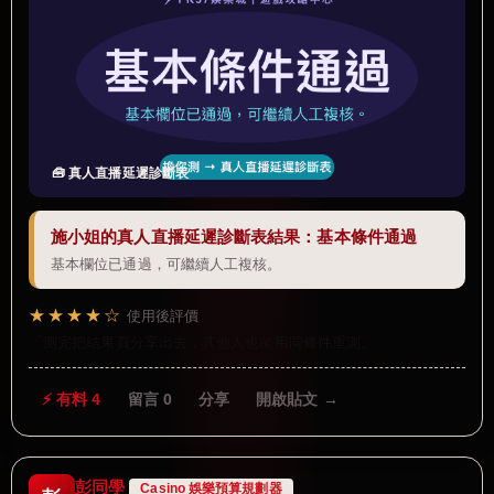
🧰 真人直播延遲診斷表
施小姐的真人直播延遲診斷表結果：基本條件通過
基本欄位已通過，可繼續人工複核。
★★★★☆
使用後評價
測完把結果頁分享出去，其他人也能用同條件重測。
⚡ 有料 4
留言 0
分享
開啟貼文 →
彭同學
Casino 娛樂預算規劃器