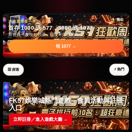
贊助
本金直接多一半
首存 1000 送 577，3000 送 1077
新會員一次領好領滿，額度有限領完為止。
領 1077 →
⚡ 熱門
☰ 探索
FK57廣告｜贊助
FK57娛樂城熱門遊戲、會員活動與註冊
入口
立即註冊／進入遊戲大廳 →