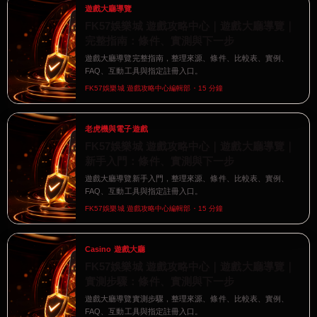
遊戲大廳導覽
FK57娛樂城 遊戲攻略中心｜遊戲大廳導覽｜
完整指南：條件、實測與下一步
遊戲大廳導覽完整指南，整理來源、條件、比較表、實例、
FAQ、互動工具與指定註冊入口。
FK57娛樂城 遊戲攻略中心編輯部・15 分鐘
老虎機與電子遊戲
FK57娛樂城 遊戲攻略中心｜遊戲大廳導覽｜
新手入門：條件、實測與下一步
遊戲大廳導覽新手入門，整理來源、條件、比較表、實例、
FAQ、互動工具與指定註冊入口。
FK57娛樂城 遊戲攻略中心編輯部・15 分鐘
Casino 遊戲大廳
FK57娛樂城 遊戲攻略中心｜遊戲大廳導覽｜
實測步驟：條件、實測與下一步
遊戲大廳導覽實測步驟，整理來源、條件、比較表、實例、
FAQ、互動工具與指定註冊入口。