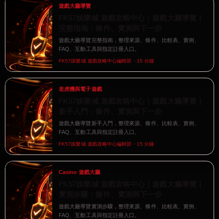
遊戲大廳導覽
FK57娛樂城 遊戲攻略中心｜遊戲大廳導覽｜
完整指南：條件、實測與下一步
遊戲大廳導覽完整指南，整理來源、條件、比較表、實例、
FAQ、互動工具與指定註冊入口。
FK57娛樂城 遊戲攻略中心編輯部・15 分鐘
老虎機與電子遊戲
FK57娛樂城 遊戲攻略中心｜遊戲大廳導覽｜
新手入門：條件、實測與下一步
遊戲大廳導覽新手入門，整理來源、條件、比較表、實例、
FAQ、互動工具與指定註冊入口。
FK57娛樂城 遊戲攻略中心編輯部・15 分鐘
Casino 遊戲大廳
FK57娛樂城 遊戲攻略中心｜遊戲大廳導覽｜
實測步驟：條件、實測與下一步
遊戲大廳導覽實測步驟，整理來源、條件、比較表、實例、
FAQ、互動工具與指定註冊入口。