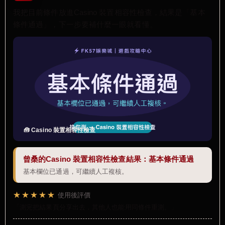
我把目前條件放進Casino 裝置相容性檢查，結果是「基本
條件通過」，下一步要補什麼一眼就看懂。
🧰 Casino 裝置相容性檢查
曾桑的Casino 裝置相容性檢查結果：基本條件通過
基本欄位已通過，可繼續人工複核。
★★★★★
使用後評價
測完把結果頁分享出去，其他人也能用同條件重測。