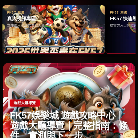
FK57 精選
FK57 精選
真人視訊專區
FK57 快速
立即進入沉浸式遊戲大廳 →
從官方入口開始完
遊戲大廳導覽
FK57娛樂城 遊戲攻略中心｜
遊戲大廳導覽｜完整指南：條
件、實測與下一步