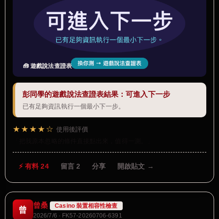
🧰 遊戲說法查證表
彭同學的遊戲說法查證表結果：可進入下一步
已有足夠資訊執行一個最小下一步。
★★★★☆
使用後評價
把我原本忽略的條件直接點出來，值得一測。
⚡ 有料 24
留言 2
分享
開啟貼文 →
曾桑
Casino 裝置相容性檢查
曾
2026/7/6 · FK57-20260706-6391