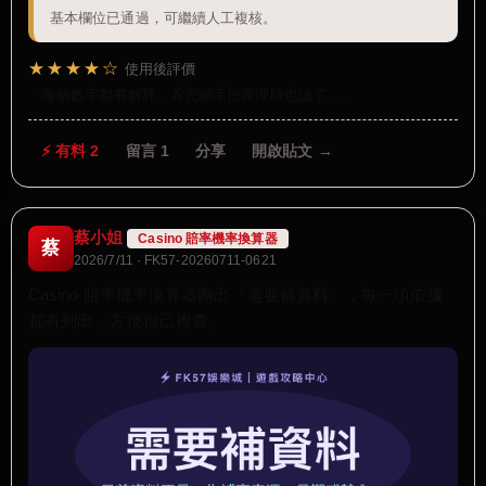
基本欄位已通過，可繼續人工複核。
★★★★☆
使用後評價
每個數字都有解釋，看完順手把原理段也讀了。
⚡ 有料 2
留言 1
分享
開啟貼文 →
蔡小姐
Casino 賠率機率換算器
蔡
2026/7/11 · FK57-20260711-0621
Casino 賠率機率換算器跑出「需要補資料」，每一項依據
都有列出，方便自己複查。