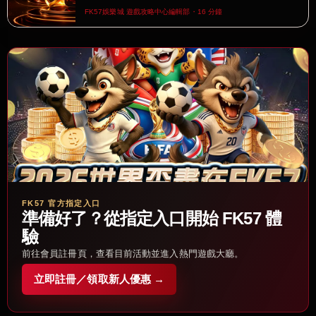
FK57娛樂城 遊戲攻略中心編輯部・16 分鐘
FK57 官方指定入口
準備好了？從指定入口開始 FK57 體
驗
前往會員註冊頁，查看目前活動並進入熱門遊戲大廳。
立即註冊／領取新人優惠 →