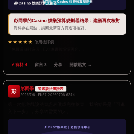
🧰 Casino 娛樂預算規劃器
彭同學的Casino 娛樂預算規劃器結果：建議再次核對
資料存在疑點，請回最新官方頁逐項核對。
★★★★★
使用後評價
免費還做到這樣，已收進書籤慢慢研究。
⚡ 有料 4
留言 3
分享
開啟貼文 →
彭同學
遊戲說法查證表
彭
2026/7/6 · FK57-20260706-6244
第一次把遊戲說法查證表做成完整檢查，我的結果是「可進
入下一步」，分享給需要的人。