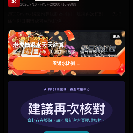
彭
2026/7/16 · FK57-20260716-9889
跑完Casino 娛樂預算規劃器得到「建議再次核對」，先把
條件與日期留成可重現紀錄。
贊助
你玩的那台返多少？
老虎機返水天天結算
電子館返水無上限，玩越多回越多，隔日自動入帳。
看返水比例 →