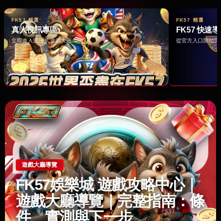
FK57 精選
FK57 精選
真人視訊專區
FK57 快速
立即進入沉浸式遊戲大廳 →
從官方入口開始完
遊戲大廳導覽
FK57娛樂城 遊戲攻略中心｜
遊戲大廳導覽｜完整指南：條
件、實測與下一步