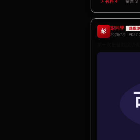
⚡ 有料 4
留言 3
彭同學
遊戲
彭
2026/7/6 · FK57
第一次把遊戲說法查