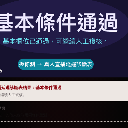
表
播延遲診斷表結果：基本條件通過
可繼續人工複核。
評價
去，其他人也能用同條件重測。