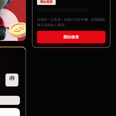
開始查證
把你的檢查結果留成紀錄
冊入
完成任一工具後，結果只存於本機，也能開啟
獨立頁供他人重測。
開始檢查
🧰
🧰
🧰
🔁
🧰
📡
錯
老虎機玩法
真人直播延
真人百家樂
Casin
Casin
真人桌流程