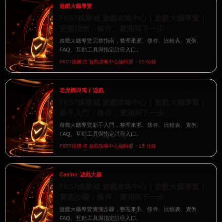
遊戲大廳導覽
FK57娛樂城 遊戲攻略中心｜遊戲大廳導覽｜
完整指南：條件、實測與下一步
遊戲大廳導覽完整指南，整理來源、條件、比較表、實例、
FAQ、互動工具與指定註冊入口。
FK57娛樂城 遊戲攻略中心編輯部・15 分鐘
老虎機與電子遊戲
FK57娛樂城 遊戲攻略中心｜遊戲大廳導覽｜
新手入門：條件、實測與下一步
遊戲大廳導覽新手入門，整理來源、條件、比較表、實例、
FAQ、互動工具與指定註冊入口。
FK57娛樂城 遊戲攻略中心編輯部・15 分鐘
Casino 遊戲大廳
FK57娛樂城 遊戲攻略中心｜遊戲大廳導覽｜
實測步驟：條件、實測與下一步
遊戲大廳導覽實測步驟，整理來源、條件、比較表、實例、
FAQ、互動工具與指定註冊入口。