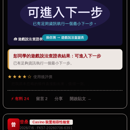
🧰 遊戲說法查證表
彭同學的遊戲說法查證表結果：可進入下一步
已有足夠資訊執行一個最小下一步。
★★★★☆
使用後評價
把我原本忽略的條件直接點出來，值得一測。
⚡ 有料 24
留言 2
分享
開啟貼文 →
曾桑
Casino 裝置相容性檢查
曾
2026/7/6 · FK57-20260706-6391