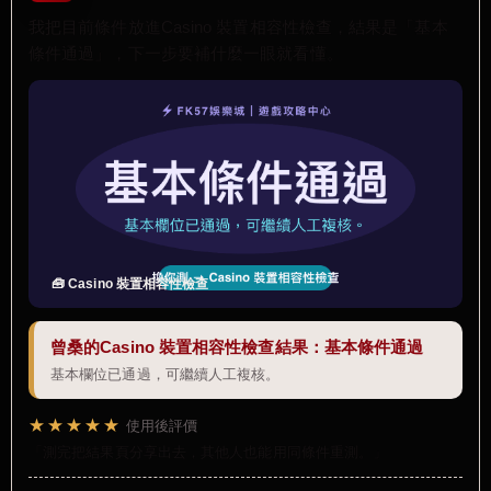
我把目前條件放進Casino 裝置相容性檢查，結果是「基本
條件通過」，下一步要補什麼一眼就看懂。
🧰 Casino 裝置相容性檢查
曾桑的Casino 裝置相容性檢查結果：基本條件通過
基本欄位已通過，可繼續人工複核。
★★★★★
使用後評價
測完把結果頁分享出去，其他人也能用同條件重測。