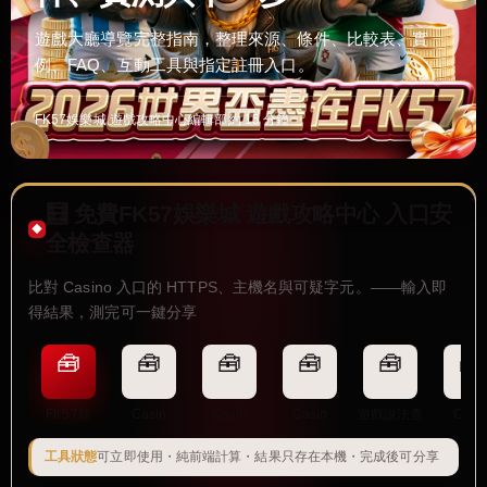
遊戲大廳導覽完整指南，整理來源、條件、比較表、實
例、FAQ、互動工具與指定註冊入口。
FK57娛樂城 遊戲攻略中心編輯部
約 15 分鐘
🧮 免費FK57娛樂城 遊戲攻略中心 入口安
全檢查器
比對 Casino 入口的 HTTPS、主機名與可疑字元。——輸入即
得結果，測完可一鍵分享
🧰
🧰
🧰
🧰
🧰
🧰
FK57娛
Casin
Casin
Casin
遊戲說法查
Casi
工具狀態
可立即使用・純前端計算・結果只存在本機・完成後可分享