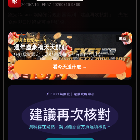
彭
2026/7/16 · FK57-20260716-9889
跑完Casino 娛樂預算規劃器得到「建議再次核對」，先把
條件與日期留成可重現紀錄。
贊助
錯過這檔要等一年
週年慶豪禮天天開領
狂歡檔期限定，活動期間每天都有新的可以拿。
看今天送什麼 →