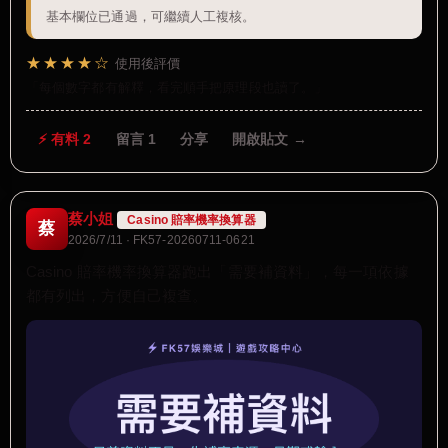
基本欄位已通過，可繼續人工複核。
★★★★☆
使用後評價
每個數字都有解釋，看完順手把原理段也讀了。
⚡ 有料 2
留言 1
分享
開啟貼文 →
蔡小姐
Casino 賠率機率換算器
蔡
2026/7/11 · FK57-20260711-0621
Casino 賠率機率換算器跑出「需要補資料」，每一項依據
都有列出，方便自己複查。