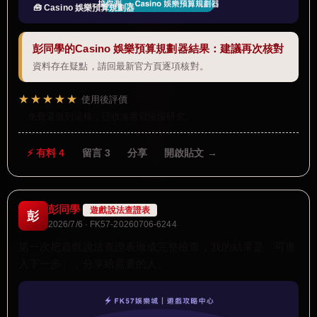
🧰 Casino 娛樂預算規劃器
彭同學的Casino 娛樂預算規劃器結果：建議再次核對
資料存在疑點，請回最新官方頁逐項核對。
★★★★★
使用後評價
免費還做到這樣，已收進書籤慢慢研究。
⚡ 有料 4
留言 3
分享
開啟貼文 →
彭同學
遊戲說法查證表
彭
2026/7/6 · FK57-20260706-6244
第一次把遊戲說法查證表做成完整檢查，我的結果是「可進
入下一步」，分享給需要的人。