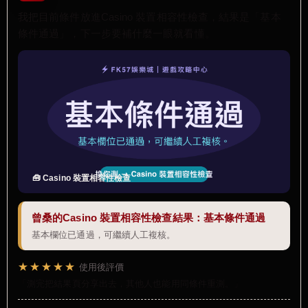
我把目前條件放進Casino 裝置相容性檢查，結果是「基本
條件通過」，下一步要補什麼一眼就看懂。
🧰 Casino 裝置相容性檢查
曾桑的Casino 裝置相容性檢查結果：基本條件通過
基本欄位已通過，可繼續人工複核。
★★★★★
使用後評價
測完把結果頁分享出去，其他人也能用同條件重測。