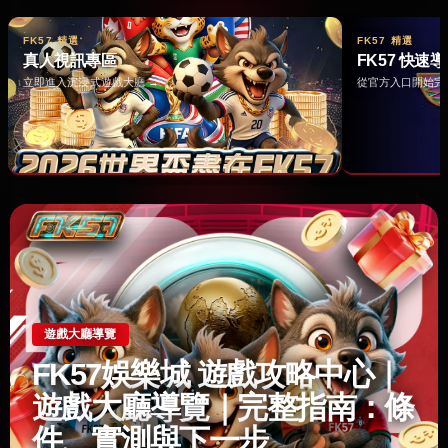
FK57 精選
FK57 精選
真人視訊專區
FK57 快速
立即進入沉浸式遊戲大廳 →
從官方入口開始完
遊戲大廳導覽
FK57娛樂城 遊戲攻略中心｜
遊戲大廳導覽｜完整指南：條
件、實測與下一步