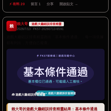
⚡ 有料 20
留言 1
分享
開啟貼文 →
賴大哥
遊戲大廳錯誤排查精靈
賴
2026/7/13 · FK57-20260713-6591
遊戲大廳錯誤排查精靈跑出「基本條件通過」，每一項依據
都有列出，方便自己複查。
🧰 遊戲大廳錯誤排查精靈
賴大哥的遊戲大廳錯誤排查精靈結果：基本條件通過