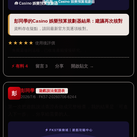
🧰 Casino 娛樂預算規劃器
彭同學的Casino 娛樂預算規劃器結果：建議再次核對
資料存在疑點，請回最新官方頁逐項核對。
★★★★★
使用後評價
免費還做到這樣，已收進書籤慢慢研究。
⚡ 有料 4
留言 3
分享
開啟貼文 →
彭同學
遊戲說法查證表
彭
2026/7/6 · FK57-20260706-6244
第一次把遊戲說法查證表做成完整檢查，我的結果是「可進
入下一步」，分享給需要的人。