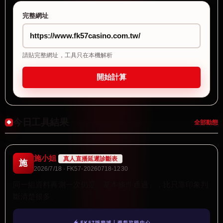
完整網址
請貼完整網址，工具只在本機解析
開始計算
今日工具結果
全部動態
施小姐
真人直播延遲診斷表
施
2026/7/18 · FK57-20260718-1230
同一組資料再測一次仍是「基本條件通過」，比只靠印象判
斷清楚很多。