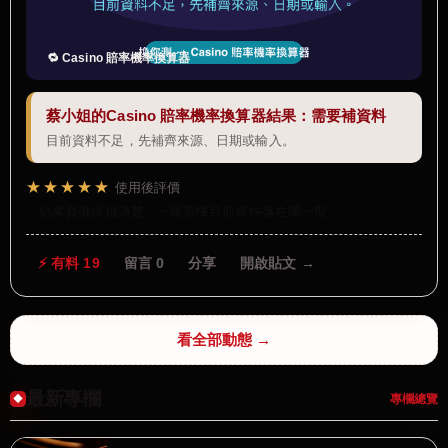
🔁 Casino 賠率機率換算器
蔡小姐的Casino 賠率機率換算器結果：需要補資料
目前資料不足，先補齊來源、日期或輸入。
★★★★★
使用後評價
結果頁做得很清楚，一眼看懂目前條件落在哪一型。
⚡ 有料 19
留言 0
分享
開啟貼文 →
看全部動態 →
最新專欄
專欄總覽