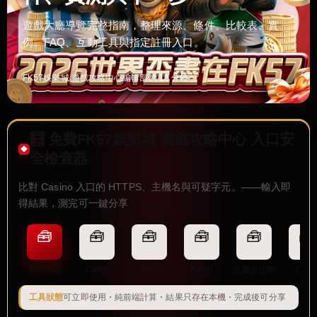
遊戲大廳導覽完整指南，整理來源、條件、比較表、實
例、FAQ、互動工具與指定註冊入口。
FK57娛樂城 遊戲攻略中心編輯部
約 15 分鐘
🧮 免費FK57娛樂城 遊戲攻略中心 入口安
全檢查器
比對 Casino 入口的 HTTPS、主機名與可疑字元。——輸入即
得結果，測完可一鍵分享
🧰
🧰
🧰
🧰
🧰
🧰
FK57娛
Casin
Casin
Casin
遊戲說法查
Casi
工具狀態
可立即使用・純前端計算・結果只存在本機・完成後可分享