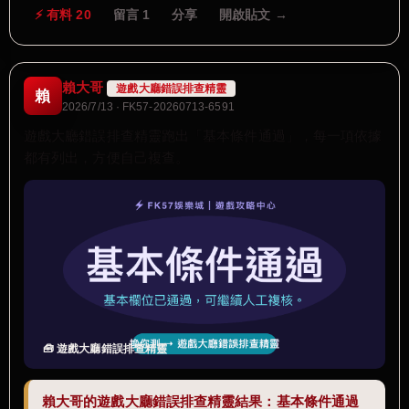
⚡ 有料 20
留言 1
分享
開啟貼文 →
賴大哥
遊戲大廳錯誤排查精靈
賴
2026/7/13 · FK57-20260713-6591
遊戲大廳錯誤排查精靈跑出「基本條件通過」，每一項依據
都有列出，方便自己複查。
🧰 遊戲大廳錯誤排查精靈
賴大哥的遊戲大廳錯誤排查精靈結果：基本條件通過