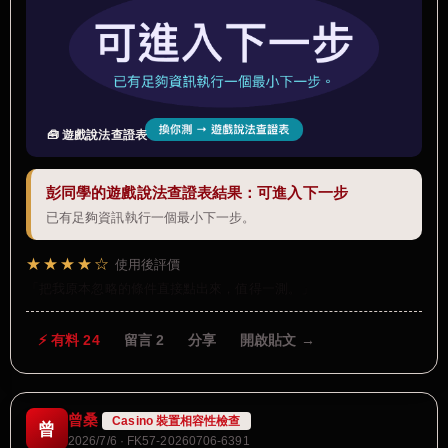
🧰 遊戲說法查證表
彭同學的遊戲說法查證表結果：可進入下一步
已有足夠資訊執行一個最小下一步。
★★★★☆
使用後評價
把我原本忽略的條件直接點出來，值得一測。
⚡ 有料 24
留言 2
分享
開啟貼文 →
曾桑
Casino 裝置相容性檢查
曾
2026/7/6 · FK57-20260706-6391