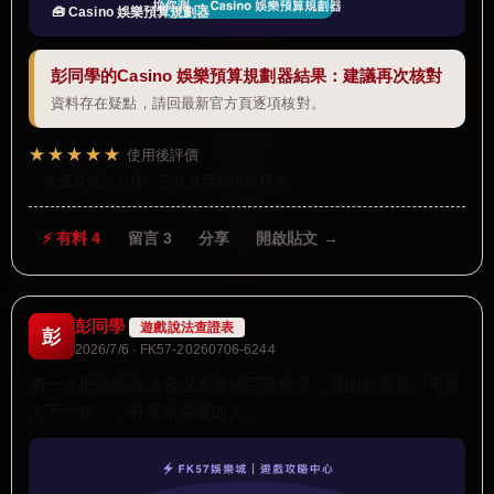
🧰 Casino 娛樂預算規劃器
彭同學的Casino 娛樂預算規劃器結果：建議再次核對
資料存在疑點，請回最新官方頁逐項核對。
★★★★★
使用後評價
免費還做到這樣，已收進書籤慢慢研究。
⚡ 有料 4
留言 3
分享
開啟貼文 →
彭同學
遊戲說法查證表
彭
2026/7/6 · FK57-20260706-6244
第一次把遊戲說法查證表做成完整檢查，我的結果是「可進
入下一步」，分享給需要的人。