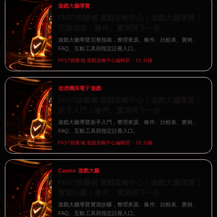
遊戲大廳導覽
FK57娛樂城 遊戲攻略中心｜遊戲大廳導覽｜
完整指南：條件、實測與下一步
遊戲大廳導覽完整指南，整理來源、條件、比較表、實例、
FAQ、互動工具與指定註冊入口。
FK57娛樂城 遊戲攻略中心編輯部・15 分鐘
老虎機與電子遊戲
FK57娛樂城 遊戲攻略中心｜遊戲大廳導覽｜
新手入門：條件、實測與下一步
遊戲大廳導覽新手入門，整理來源、條件、比較表、實例、
FAQ、互動工具與指定註冊入口。
FK57娛樂城 遊戲攻略中心編輯部・15 分鐘
Casino 遊戲大廳
FK57娛樂城 遊戲攻略中心｜遊戲大廳導覽｜
實測步驟：條件、實測與下一步
遊戲大廳導覽實測步驟，整理來源、條件、比較表、實例、
FAQ、互動工具與指定註冊入口。