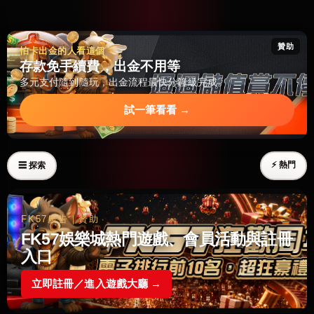
贊助
怕卡出金的人看這個
存款免手續費，出金不用等
多元支付隨到隨玩，出金流程最快分鐘級完成。
試一筆看看 →
⚡ 熱門
☰ 探索
FK57廣告｜贊助
FK57娛樂城熱門遊戲、會員活動與註冊
入口
立即註冊／進入遊戲大廳 →