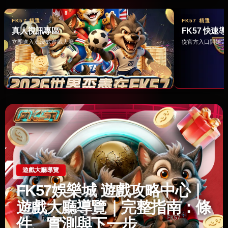
FK57 精選
FK57 精選
真人視訊專區
FK57 快速
立即進入沉浸式遊戲大廳 →
從官方入口開始完
遊戲大廳導覽
FK57娛樂城 遊戲攻略中心｜
遊戲大廳導覽｜完整指南：條
件、實測與下一步