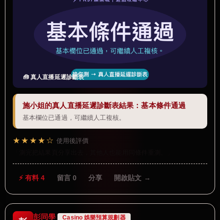
🧰 真人直播延遲診斷表
施小姐的真人直播延遲診斷表結果：基本條件通過
基本欄位已通過，可繼續人工複核。
★★★★☆
使用後評價
測完把結果頁分享出去，其他人也能用同條件重測。
⚡ 有料 4
留言 0
分享
開啟貼文 →
彭同學
Casino 娛樂預算規劃器