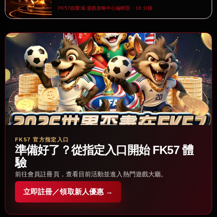
FK57娛樂城 遊戲攻略中心編輯部・16 分鐘
FK57 官方指定入口
準備好了？從指定入口開始 FK57 體
驗
前往會員註冊頁，查看目前活動並進入熱門遊戲大廳。
立即註冊／領取新人優惠 →