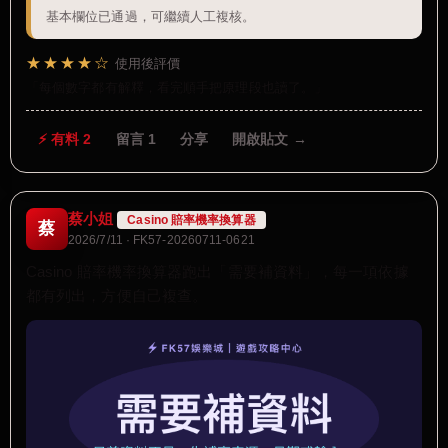
基本欄位已通過，可繼續人工複核。
★★★★☆
使用後評價
每個數字都有解釋，看完順手把原理段也讀了。
⚡ 有料 2
留言 1
分享
開啟貼文 →
蔡小姐
Casino 賠率機率換算器
蔡
2026/7/11 · FK57-20260711-0621
Casino 賠率機率換算器跑出「需要補資料」，每一項依據
都有列出，方便自己複查。