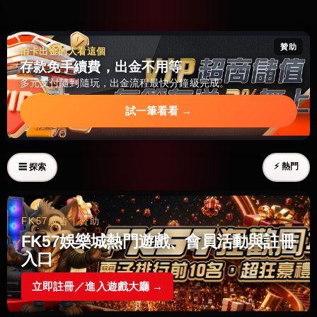
贊助
怕卡出金的人看這個
存款免手續費，出金不用等
多元支付隨到隨玩，出金流程最快分鐘級完成。
試一筆看看 →
⚡ 熱門
☰ 探索
FK57廣告｜贊助
FK57娛樂城熱門遊戲、會員活動與註冊
入口
立即註冊／進入遊戲大廳 →