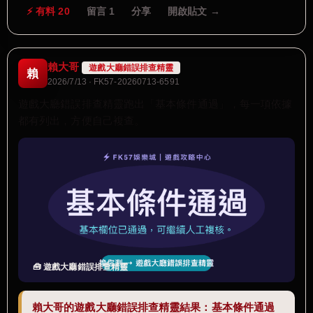
⚡ 有料 20
留言 1
分享
開啟貼文 →
賴大哥
遊戲大廳錯誤排查精靈
賴
2026/7/13 · FK57-20260713-6591
遊戲大廳錯誤排查精靈跑出「基本條件通過」，每一項依據
都有列出，方便自己複查。
🧰 遊戲大廳錯誤排查精靈
賴大哥的遊戲大廳錯誤排查精靈結果：基本條件通過