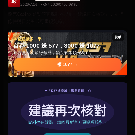
彭
2026/7/16 · FK57-20260716-9889
跑完Casino 娛樂預算規劃器得到「建議再次核對」，先把
條件與日期留成可重現紀錄。
贊助
本金直接多一半
首存 1000 送 577，3000 送 1077
新會員一次領好領滿，額度有限領完為止。
領 1077 →