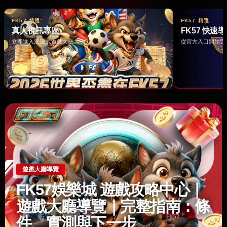
FK57 精選
FK57 精選
真人視訊專區
FK57 快速
立即進入沉浸式遊戲大廳 →
從官方入口開始完
遊戲大廳導覽
FK57娛樂城 遊戲攻略中心｜
遊戲大廳導覽｜完整指南：條
件、實測與下一步