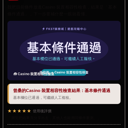
我把目前條件放進Casino 裝置相容性檢查，結果是「基本
條件通過」，下一步要補什麼一眼就看懂。
🧰 Casino 裝置相容性檢查
曾桑的Casino 裝置相容性檢查結果：基本條件通過
基本欄位已通過，可繼續人工複核。
★★★★★
使用後評價
測完把結果頁分享出去，其他人也能用同條件重測。