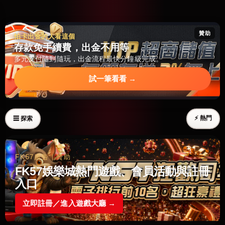
贊助
怕卡出金的人看這個
存款免手續費，出金不用等
多元支付隨到隨玩，出金流程最快分鐘級完成。
試一筆看看 →
⚡ 熱門
☰ 探索
FK57廣告｜贊助
FK57娛樂城熱門遊戲、會員活動與註冊
入口
立即註冊／進入遊戲大廳 →