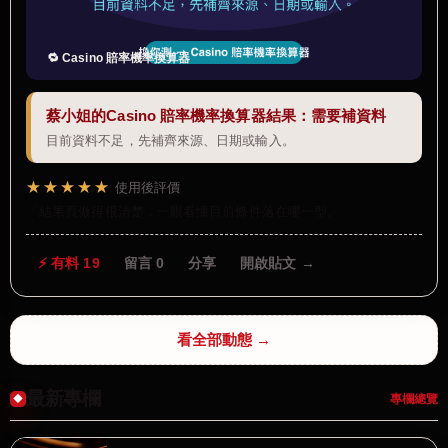
🔁 Casino 賠率機率換算器
蔡小姐的Casino 賠率機率換算器結果：需要補資料
目前資料不足，先補齊來源、日期或輸入。
★★★★★
使用後評價
結果頁做得很清楚，一眼看懂目前條件落在哪一型。
⚡ 有料 19
留言 0
分享
開啟貼文 →
看全部動態 →
最新專欄
專欄總覽