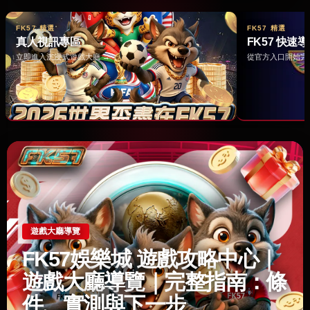
FK57 精選
FK57 精選
真人視訊專區
FK57 快速
立即進入沉浸式遊戲大廳 →
從官方入口開始完
遊戲大廳導覽
FK57娛樂城 遊戲攻略中心｜
遊戲大廳導覽｜完整指南：條
件、實測與下一步