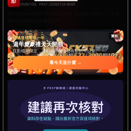
彭
2026/7/16 · FK57-20260716-9889
跑完Casino 娛樂預算規劃器得到「建議再次核對」，先把
條件與日期留成可重現紀錄。
贊助
錯過這檔要等一年
週年慶豪禮天天開領
狂歡檔期限定，活動期間每天都有新的可以拿。
看今天送什麼 →