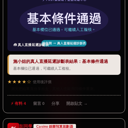
🧰 真人直播延遲診斷表
施小姐的真人直播延遲診斷表結果：基本條件通過
基本欄位已通過，可繼續人工複核。
★★★★☆
使用後評價
測完把結果頁分享出去，其他人也能用同條件重測。
⚡ 有料 4
留言 0
分享
開啟貼文 →
彭同學
Casino 娛樂預算規劃器