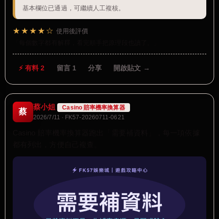
基本欄位已通過，可繼續人工複核。
★★★★☆
使用後評價
每個數字都有解釋，看完順手把原理段也讀了。
⚡ 有料 2
留言 1
分享
開啟貼文 →
蔡小姐
Casino 賠率機率換算器
蔡
2026/7/11 · FK57-20260711-0621
Casino 賠率機率換算器跑出「需要補資料」，每一項依據
都有列出，方便自己複查。