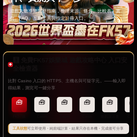
遊戲大廳導覽完整指南，整理來源、條件、比較表、實
例、FAQ、互動工具與指定註冊入口。
FK57娛樂城 遊戲攻略中心編輯部
約 15 分鐘
🧮 免費FK57娛樂城 遊戲攻略中心 入口安
全檢查器
比對 Casino 入口的 HTTPS、主機名與可疑字元。——輸入即
得結果，測完可一鍵分享
🧰
🧰
🧰
🧰
🧰
🧰
FK57娛
Casin
Casin
Casin
遊戲說法查
Casi
工具狀態
可立即使用・純前端計算・結果只存在本機・完成後可分享