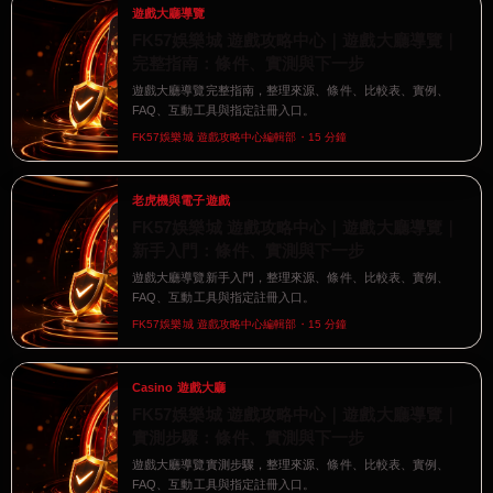
遊戲大廳導覽
FK57娛樂城 遊戲攻略中心｜遊戲大廳導覽｜
完整指南：條件、實測與下一步
遊戲大廳導覽完整指南，整理來源、條件、比較表、實例、
FAQ、互動工具與指定註冊入口。
FK57娛樂城 遊戲攻略中心編輯部・15 分鐘
老虎機與電子遊戲
FK57娛樂城 遊戲攻略中心｜遊戲大廳導覽｜
新手入門：條件、實測與下一步
遊戲大廳導覽新手入門，整理來源、條件、比較表、實例、
FAQ、互動工具與指定註冊入口。
FK57娛樂城 遊戲攻略中心編輯部・15 分鐘
Casino 遊戲大廳
FK57娛樂城 遊戲攻略中心｜遊戲大廳導覽｜
實測步驟：條件、實測與下一步
遊戲大廳導覽實測步驟，整理來源、條件、比較表、實例、
FAQ、互動工具與指定註冊入口。