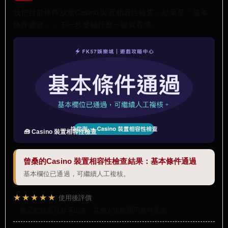
我把目前條件放進Casino 裝置相容性檢查，結果是「基本
條件通過」，下一步要補什麼一眼就看懂。
🧰 Casino 裝置相容性檢查
曾桑的Casino 裝置相容性檢查結果：基本條件通過
基本欄位已通過，可繼續人工複核。
★★★★★
使用後評價
測完把結果頁分享出去，其他人也能用同條件重測。