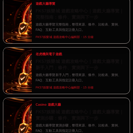
遊戲大廳導覽
FK57娛樂城 遊戲攻略中心｜遊戲大廳導覽｜
完整指南：條件、實測與下一步
遊戲大廳導覽完整指南，整理來源、條件、比較表、實例、
FAQ、互動工具與指定註冊入口。
FK57娛樂城 遊戲攻略中心編輯部・15 分鐘
老虎機與電子遊戲
FK57娛樂城 遊戲攻略中心｜遊戲大廳導覽｜
新手入門：條件、實測與下一步
遊戲大廳導覽新手入門，整理來源、條件、比較表、實例、
FAQ、互動工具與指定註冊入口。
FK57娛樂城 遊戲攻略中心編輯部・15 分鐘
Casino 遊戲大廳
FK57娛樂城 遊戲攻略中心｜遊戲大廳導覽｜
實測步驟：條件、實測與下一步
遊戲大廳導覽實測步驟，整理來源、條件、比較表、實例、
FAQ、互動工具與指定註冊入口。