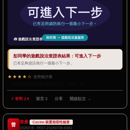
🧰 遊戲說法查證表
彭同學的遊戲說法查證表結果：可進入下一步
已有足夠資訊執行一個最小下一步。
★★★★☆
使用後評價
把我原本忽略的條件直接點出來，值得一測。
⚡ 有料 24
留言 2
分享
開啟貼文 →
曾桑
Casino 裝置相容性檢查
曾
2026/7/6 · FK57-20260706-6391