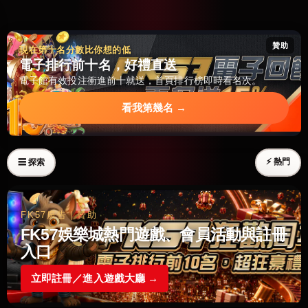
贊助
現在第十名分數比你想的低
電子排行前十名，好禮直送
電子館有效投注衝進前十就送，首頁排行榜即時看名次。
看我第幾名 →
⚡ 熱門
☰ 探索
FK57廣告｜贊助
FK57娛樂城熱門遊戲、會員活動與註冊
入口
立即註冊／進入遊戲大廳 →