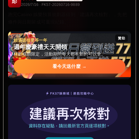
彭
2026/7/16 · FK57-20260716-9889
跑完Casino 娛樂預算規劃器得到「建議再次核對」，先把
條件與日期留成可重現紀錄。
贊助
錯過這檔要等一年
週年慶豪禮天天開領
狂歡檔期限定，活動期間每天都有新的可以拿。
看今天送什麼 →