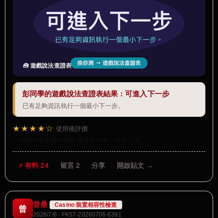
🧰 遊戲說法查證表
彭同學的遊戲說法查證表結果：可進入下一步
已有足夠資訊執行一個最小下一步。
★★★★☆
使用後評價
把我原本忽略的條件直接點出來，值得一測。
⚡ 有料 24
留言 2
分享
開啟貼文 →
曾桑
Casino 裝置相容性檢查
曾
2026/7/6 · FK57-20260706-6391