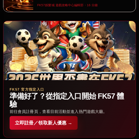
FK57娛樂城 遊戲攻略中心編輯部・16 分鐘
FK57 官方指定入口
準備好了？從指定入口開始 FK57 體
驗
前往會員註冊頁，查看目前活動並進入熱門遊戲大廳。
立即註冊／領取新人優惠 →