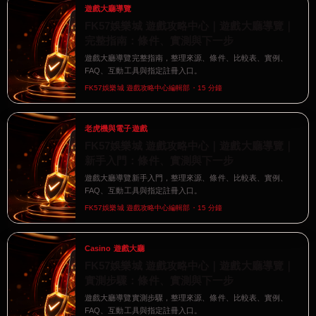
遊戲大廳導覽
FK57娛樂城 遊戲攻略中心｜遊戲大廳導覽｜
完整指南：條件、實測與下一步
遊戲大廳導覽完整指南，整理來源、條件、比較表、實例、
FAQ、互動工具與指定註冊入口。
FK57娛樂城 遊戲攻略中心編輯部・15 分鐘
老虎機與電子遊戲
FK57娛樂城 遊戲攻略中心｜遊戲大廳導覽｜
新手入門：條件、實測與下一步
遊戲大廳導覽新手入門，整理來源、條件、比較表、實例、
FAQ、互動工具與指定註冊入口。
FK57娛樂城 遊戲攻略中心編輯部・15 分鐘
Casino 遊戲大廳
FK57娛樂城 遊戲攻略中心｜遊戲大廳導覽｜
實測步驟：條件、實測與下一步
遊戲大廳導覽實測步驟，整理來源、條件、比較表、實例、
FAQ、互動工具與指定註冊入口。