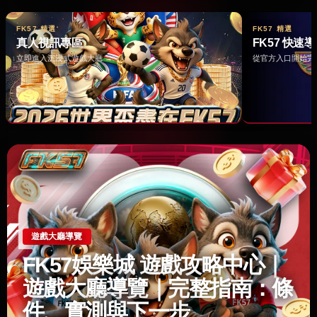
FK57 精選
FK57 精選
真人視訊專區
FK57 快速
立即進入沉浸式遊戲大廳 →
從官方入口開始完
遊戲大廳導覽
FK57娛樂城 遊戲攻略中心｜
遊戲大廳導覽｜完整指南：條
件、實測與下一步