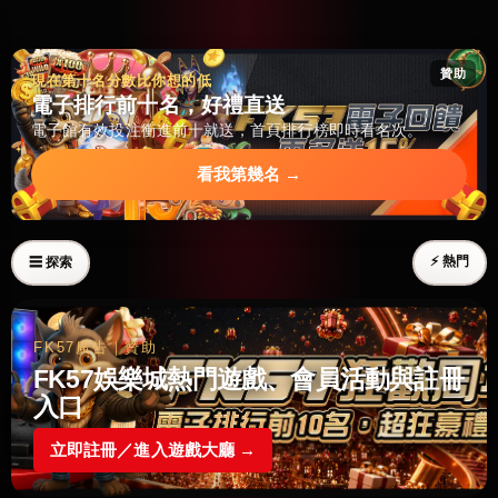
贊助
現在第十名分數比你想的低
電子排行前十名，好禮直送
電子館有效投注衝進前十就送，首頁排行榜即時看名次。
看我第幾名 →
⚡ 熱門
☰ 探索
FK57廣告｜贊助
FK57娛樂城熱門遊戲、會員活動與註冊
入口
立即註冊／進入遊戲大廳 →