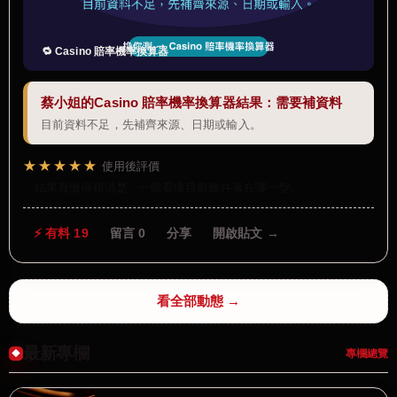
🔁 Casino 賠率機率換算器
蔡小姐的Casino 賠率機率換算器結果：需要補資料
目前資料不足，先補齊來源、日期或輸入。
★★★★★
使用後評價
結果頁做得很清楚，一眼看懂目前條件落在哪一型。
⚡ 有料 19
留言 0
分享
開啟貼文 →
看全部動態 →
最新專欄
專欄總覽