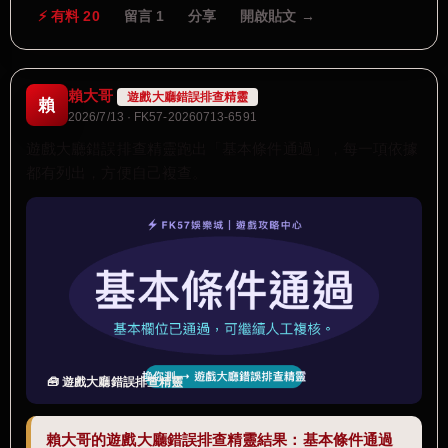
⚡ 有料 20
留言 1
分享
開啟貼文 →
賴大哥
遊戲大廳錯誤排查精靈
賴
2026/7/13 · FK57-20260713-6591
遊戲大廳錯誤排查精靈跑出「基本條件通過」，每一項依據
都有列出，方便自己複查。
🧰 遊戲大廳錯誤排查精靈
賴大哥的遊戲大廳錯誤排查精靈結果：基本條件通過