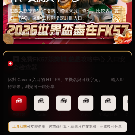
遊戲大廳導覽完整指南，整理來源、條件、比較表、實
例、FAQ、互動工具與指定註冊入口。
FK57娛樂城 遊戲攻略中心編輯部
約 15 分鐘
🧮 免費FK57娛樂城 遊戲攻略中心 入口安
全檢查器
比對 Casino 入口的 HTTPS、主機名與可疑字元。——輸入即
得結果，測完可一鍵分享
🧰
🧰
🧰
🧰
🧰
🧰
FK57娛
Casin
Casin
Casin
遊戲說法查
Casi
工具狀態
可立即使用・純前端計算・結果只存在本機・完成後可分享