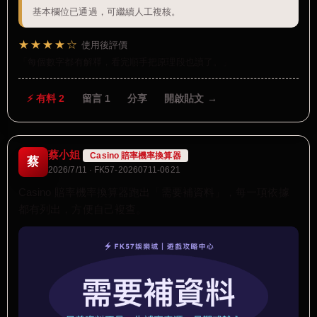
基本欄位已通過，可繼續人工複核。
★★★★☆
使用後評價
每個數字都有解釋，看完順手把原理段也讀了。
⚡ 有料 2
留言 1
分享
開啟貼文 →
蔡小姐
Casino 賠率機率換算器
蔡
2026/7/11 · FK57-20260711-0621
Casino 賠率機率換算器跑出「需要補資料」，每一項依據
都有列出，方便自己複查。