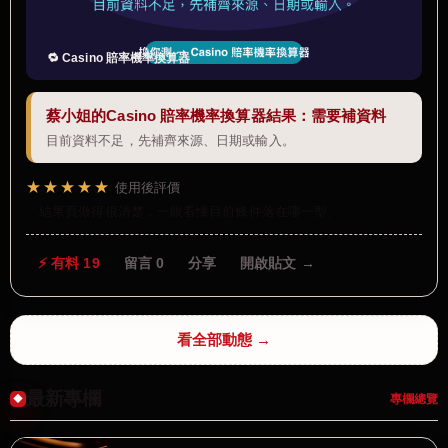
🔁 Casino 賠率機率換算器
蔡小姐的Casino 賠率機率換算器結果：需要補資料
目前資料不足，先補齊來源、日期或輸入。
★★★★★
使用後評價
結果頁做得很清楚，一眼看懂目前條件落在哪一型。
⚡ 有料 19
留言 0
分享
開啟貼文 →
看全部動態 →
最新專欄
專欄總覽