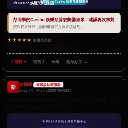
🧰 Casino 娛樂預算規劃器
彭同學的Casino 娛樂預算規劃器結果：建議再次核對
資料存在疑點，請回最新官方頁逐項核對。
★★★★★
使用後評價
免費還做到這樣，已收進書籤慢慢研究。
⚡ 有料 4
留言 3
分享
開啟貼文 →
彭同學
遊戲說法查證表
彭
2026/7/6 · FK57-20260706-6244
第一次把遊戲說法查證表做成完整檢查，我的結果是「可進
入下一步」，分享給需要的人。