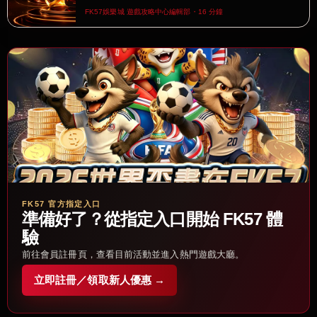
FK57娛樂城 遊戲攻略中心編輯部・16 分鐘
FK57 官方指定入口
準備好了？從指定入口開始 FK57 體
驗
前往會員註冊頁，查看目前活動並進入熱門遊戲大廳。
立即註冊／領取新人優惠 →