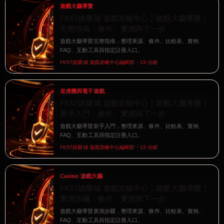
遊戲大廳導覽
FK57娛樂城 遊戲攻略中心｜遊戲大廳導覽｜
完整指南：條件、實測與下一步
遊戲大廳導覽完整指南，整理來源、條件、比較表、實例、
FAQ、互動工具與指定註冊入口。
FK57娛樂城 遊戲攻略中心編輯部・15 分鐘
老虎機與電子遊戲
FK57娛樂城 遊戲攻略中心｜遊戲大廳導覽｜
新手入門：條件、實測與下一步
遊戲大廳導覽新手入門，整理來源、條件、比較表、實例、
FAQ、互動工具與指定註冊入口。
FK57娛樂城 遊戲攻略中心編輯部・15 分鐘
Casino 遊戲大廳
FK57娛樂城 遊戲攻略中心｜遊戲大廳導覽｜
實測步驟：條件、實測與下一步
遊戲大廳導覽實測步驟，整理來源、條件、比較表、實例、
FAQ、互動工具與指定註冊入口。