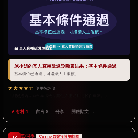
🧰 真人直播延遲診斷表
施小姐的真人直播延遲診斷表結果：基本條件通過
基本欄位已通過，可繼續人工複核。
★★★★☆
使用後評價
測完把結果頁分享出去，其他人也能用同條件重測。
⚡ 有料 4
留言 0
分享
開啟貼文 →
彭同學
Casino 娛樂預算規劃器