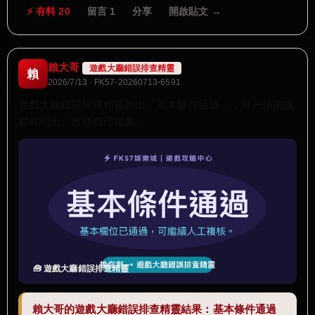
⚡ 有料 20
留言 1
分享
開啟貼文 →
賴大哥
遊戲大廳錯誤排查精靈
賴
2026/7/13 · FK57-20260713-6591
遊戲大廳錯誤排查精靈跑出「基本條件通過」，每一項依據
都有列出，方便自己複查。
🧰 遊戲大廳錯誤排查精靈
賴大哥的遊戲大廳錯誤排查精靈結果：基本條件通過