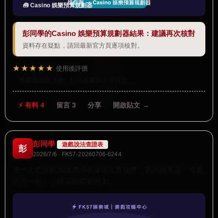
🧰 Casino 娛樂預算規劃器
彭同學的Casino 娛樂預算規劃器結果：建議再次核對
資料存在疑點，請回最新官方頁逐項核對。
★★★★★
使用後評價
免費還做到這樣，已收進書籤慢慢研究。
⚡ 有料 4
留言 3
分享
開啟貼文 →
彭同學
遊戲說法查證表
彭
2026/7/6 · FK57-20260706-6244
第一次把遊戲說法查證表做成完整檢查，我的結果是「可進
入下一步」，分享給需要的人。