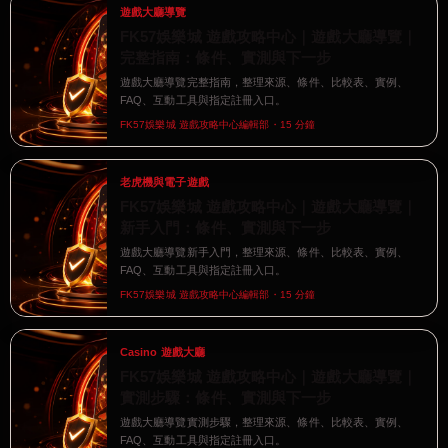
遊戲大廳導覽
FK57娛樂城 遊戲攻略中心｜遊戲大廳導覽｜
完整指南：條件、實測與下一步
遊戲大廳導覽完整指南，整理來源、條件、比較表、實例、
FAQ、互動工具與指定註冊入口。
FK57娛樂城 遊戲攻略中心編輯部・15 分鐘
老虎機與電子遊戲
FK57娛樂城 遊戲攻略中心｜遊戲大廳導覽｜
新手入門：條件、實測與下一步
遊戲大廳導覽新手入門，整理來源、條件、比較表、實例、
FAQ、互動工具與指定註冊入口。
FK57娛樂城 遊戲攻略中心編輯部・15 分鐘
Casino 遊戲大廳
FK57娛樂城 遊戲攻略中心｜遊戲大廳導覽｜
實測步驟：條件、實測與下一步
遊戲大廳導覽實測步驟，整理來源、條件、比較表、實例、
FAQ、互動工具與指定註冊入口。