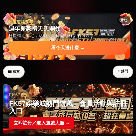
贊助
錯過這檔要等一年
週年慶豪禮天天開領
狂歡檔期限定，活動期間每天都有新的可以拿。
看今天送什麼 →
⚡ 熱門
☰ 探索
FK57廣告｜贊助
FK57娛樂城熱門遊戲、會員活動與註冊
入口
立即註冊／進入遊戲大廳 →