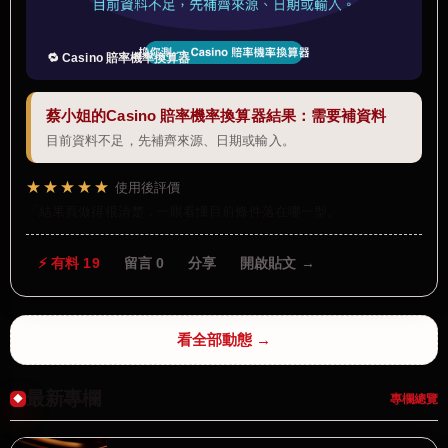
🔁 Casino 賠率機率換算器
蔡小姐的Casino 賠率機率換算器結果：需要補資料
目前資料不足，先補齊來源、日期或輸入。
★★★★★
使用後評價
結果頁做得很清楚，一眼看懂目前條件落在哪一型。
⚡ 有料 19
留言 0
分享
開啟貼文 →
看全部動態 →
最新專欄
專欄總覽