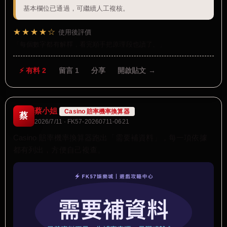
基本欄位已通過，可繼續人工複核。
★★★★☆
使用後評價
每個數字都有解釋，看完順手把原理段也讀了。
⚡ 有料 2
留言 1
分享
開啟貼文 →
蔡小姐
Casino 賠率機率換算器
蔡
2026/7/11 · FK57-20260711-0621
Casino 賠率機率換算器跑出「需要補資料」，每一項依據
都有列出，方便自己複查。