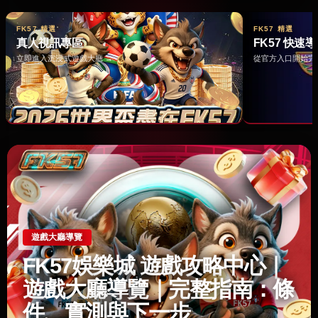
FK57 精選
FK57 精選
真人視訊專區
FK57 快速
立即進入沉浸式遊戲大廳 →
從官方入口開始完
遊戲大廳導覽
FK57娛樂城 遊戲攻略中心｜
遊戲大廳導覽｜完整指南：條
件、實測與下一步