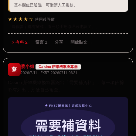
基本欄位已通過，可繼續人工複核。
★★★★☆
使用後評價
每個數字都有解釋，看完順手把原理段也讀了。
⚡ 有料 2
留言 1
分享
開啟貼文 →
蔡小姐
Casino 賠率機率換算器
蔡
2026/7/11 · FK57-20260711-0621
Casino 賠率機率換算器跑出「需要補資料」，每一項依據
都有列出，方便自己複查。