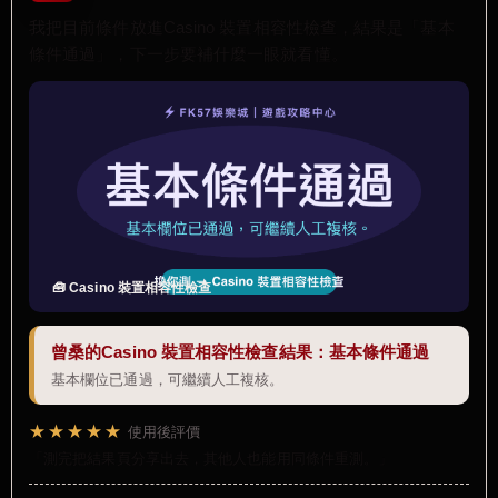
我把目前條件放進Casino 裝置相容性檢查，結果是「基本
條件通過」，下一步要補什麼一眼就看懂。
🧰 Casino 裝置相容性檢查
曾桑的Casino 裝置相容性檢查結果：基本條件通過
基本欄位已通過，可繼續人工複核。
★★★★★
使用後評價
測完把結果頁分享出去，其他人也能用同條件重測。