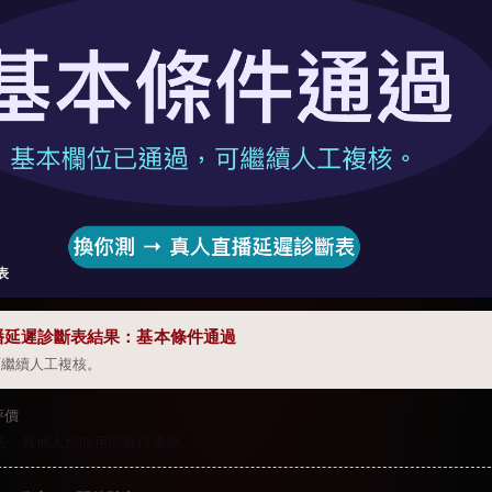
表
播延遲診斷表結果：基本條件通過
可繼續人工複核。
評價
去，其他人也能用同條件重測。