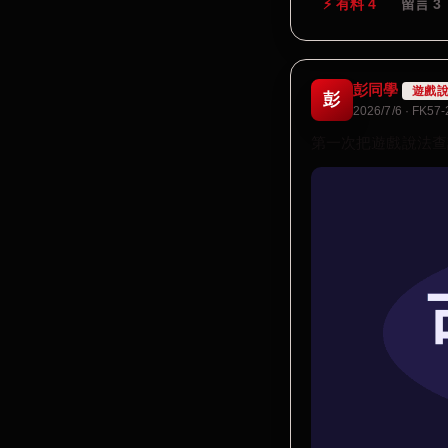
⚡ 有料 4
留言 3
彭同學
遊戲
彭
2026/7/6 · FK57
第一次把遊戲說法查