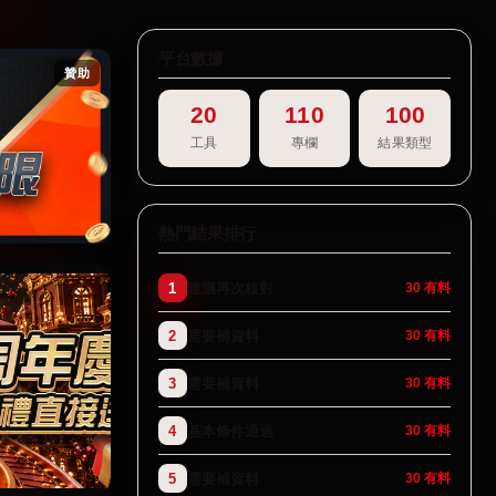
平台數據
贊助
20
110
100
工具
專欄
結果類型
熱門結果排行
1
建議再次核對
30 有料
2
需要補資料
30 有料
3
需要補資料
30 有料
4
基本條件通過
30 有料
5
需要補資料
30 有料