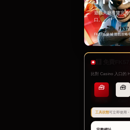
遊戲大廳導覽完整
口。
FK57娛樂城 遊戲攻
🧮 免費FK
比對 Casino 入
🧰
🧰
FK57娛
Casin
工具狀態
可立即使用
完整網址