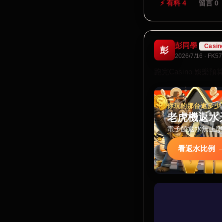
⚡ 有料 4
留言 0
彭同學
Cas
彭
2026/7/16 · FK5
跑完Casino 
你玩的那台返多少
老虎機返水
電子館返水無上
看返水比例 