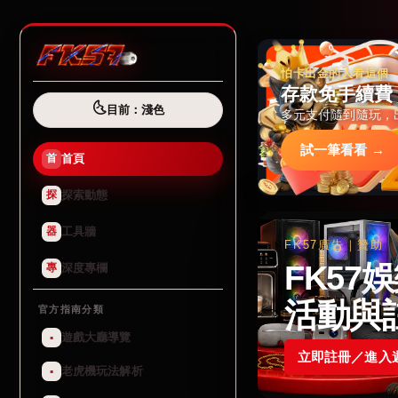
怕卡出金的人看這個
存款免手續費
🌜
目前：淺色
多元支付隨到隨玩，
試一筆看看 →
首
首頁
探
探索動態
器
工具牆
FK57廣告｜贊助
FK5
專
深度專欄
活動與
官方指南分類
遊戲大廳導覽
▪
立即註冊／進入
老虎機玩法解析
▪