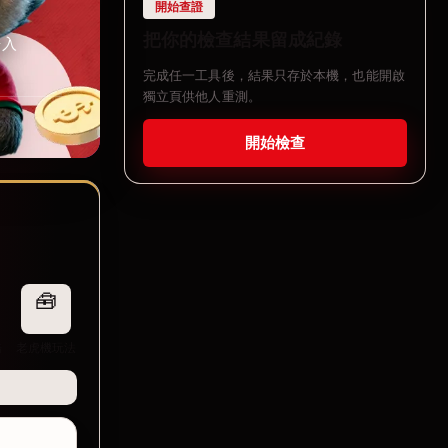
開始查證
把你的檢查結果留成紀錄
冊入
完成任一工具後，結果只存於本機，也能開啟
獨立頁供他人重測。
開始檢查
🧰
🧰
🧰
🔁
🧰
📡
錯
老虎機玩法
真人直播延
真人百家樂
Casin
Casin
真人桌流程