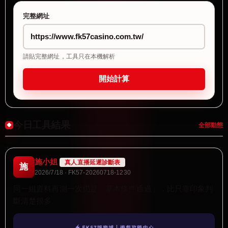
完整網址
請貼完整網址，工具只在本機解析
開始計算
今日工具結果
全部動態
施小姐
真人直播延遲診斷表
施
2026/7/18 · FK57-20260718-1230
同一組資料再測一次仍是「基本條件通過」，比只靠印象判
斷清楚很多。