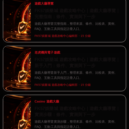
遊戲大廳導覽
FK57娛樂城 遊戲攻略中心｜遊戲大廳導覽｜
完整指南：條件、實測與下一步
遊戲大廳導覽完整指南，整理來源、條件、比較表、實例、
FAQ、互動工具與指定註冊入口。
FK57娛樂城 遊戲攻略中心編輯部・15 分鐘
老虎機與電子遊戲
FK57娛樂城 遊戲攻略中心｜遊戲大廳導覽｜
新手入門：條件、實測與下一步
遊戲大廳導覽新手入門，整理來源、條件、比較表、實例、
FAQ、互動工具與指定註冊入口。
FK57娛樂城 遊戲攻略中心編輯部・15 分鐘
Casino 遊戲大廳
FK57娛樂城 遊戲攻略中心｜遊戲大廳導覽｜
實測步驟：條件、實測與下一步
遊戲大廳導覽實測步驟，整理來源、條件、比較表、實例、
FAQ、互動工具與指定註冊入口。