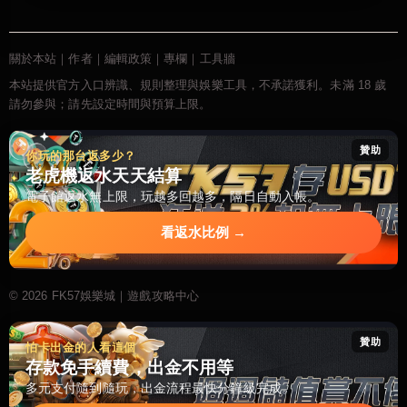
關於本站
｜
作者
｜
編輯政策
｜
專欄
｜
工具牆
本站提供官方入口辨識、規則整理與娛樂工具，不承諾獲利。未滿 18 歲
請勿參與；請先設定時間與預算上限。
贊助
你玩的那台返多少？
老虎機返水天天結算
電子館返水無上限，玩越多回越多，隔日自動入帳。
看返水比例 →
© 2026 FK57娛樂城｜遊戲攻略中心
贊助
怕卡出金的人看這個
存款免手續費，出金不用等
多元支付隨到隨玩，出金流程最快分鐘級完成。