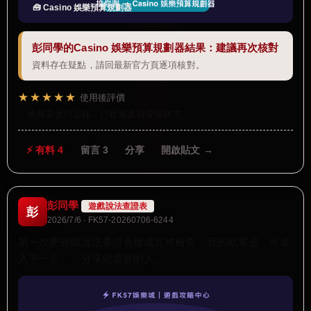
🧰 Casino 娛樂預算規劃器
彭同學的Casino 娛樂預算規劃器結果：建議再次核對
資料存在疑點，請回最新官方頁逐項核對。
★★★★★
使用後評價
免費還做到這樣，已收進書籤慢慢研究。
⚡ 有料 4
留言 3
分享
開啟貼文 →
彭同學
遊戲說法查證表
彭
2026/7/6 · FK57-20260706-6244
第一次把遊戲說法查證表做成完整檢查，我的結果是「可進
入下一步」，分享給需要的人。