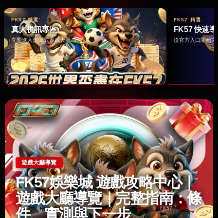
FK57 精選
FK57 精選
真人視訊專區
FK57 快速
立即進入沉浸式遊戲大廳 →
從官方入口開始完
遊戲大廳導覽
FK57娛樂城 遊戲攻略中心｜
遊戲大廳導覽｜完整指南：條
件、實測與下一步