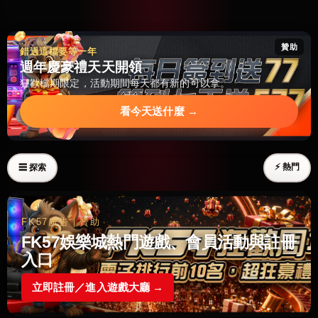
贊助
錯過這檔要等一年
週年慶豪禮天天開領
狂歡檔期限定，活動期間每天都有新的可以拿。
看今天送什麼 →
⚡ 熱門
☰ 探索
FK57廣告｜贊助
FK57娛樂城熱門遊戲、會員活動與註冊
入口
立即註冊／進入遊戲大廳 →