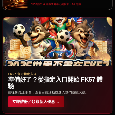
FK57娛樂城 遊戲攻略中心編輯部・16 分鐘
FK57 官方指定入口
準備好了？從指定入口開始 FK57 體
驗
前往會員註冊頁，查看目前活動並進入熱門遊戲大廳。
立即註冊／領取新人優惠 →