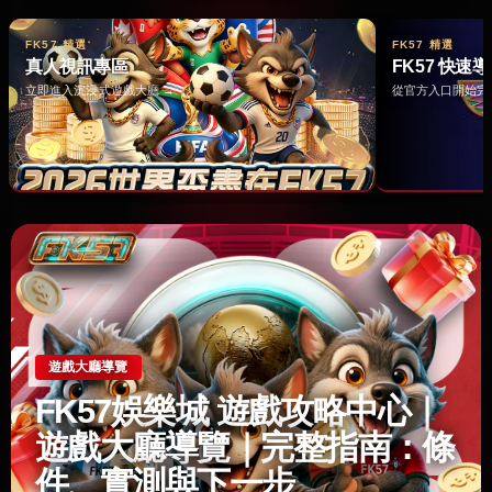
FK57 精選
FK57 精選
真人視訊專區
FK57 快速
立即進入沉浸式遊戲大廳 →
從官方入口開始完
遊戲大廳導覽
FK57娛樂城 遊戲攻略中心｜
遊戲大廳導覽｜完整指南：條
件、實測與下一步