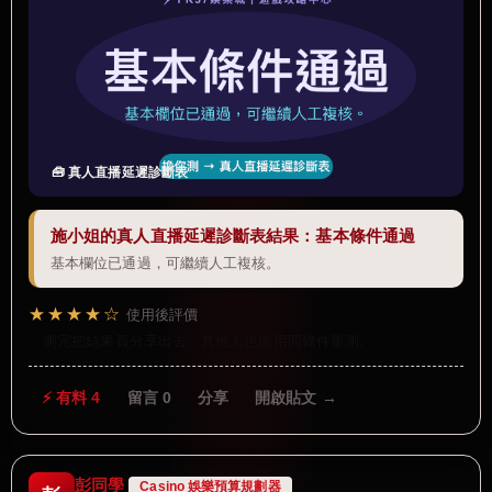
🧰 真人直播延遲診斷表
施小姐的真人直播延遲診斷表結果：基本條件通過
基本欄位已通過，可繼續人工複核。
★★★★☆
使用後評價
測完把結果頁分享出去，其他人也能用同條件重測。
⚡ 有料 4
留言 0
分享
開啟貼文 →
彭同學
Casino 娛樂預算規劃器