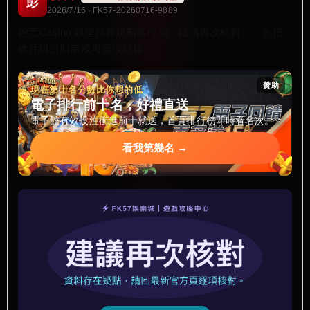
彭
2026/7/16 · FK57-20260716-9889
跑完Casino 娛樂預算規劃器得到「建議再次核對」，先把
條件與日期留成可重現紀錄。
贊助
現在第十名分數比你想的低
電子排行前十名，好禮直送
電子館有效投注衝進前十就送，首頁排行榜即時看名次。
看我第幾名 →