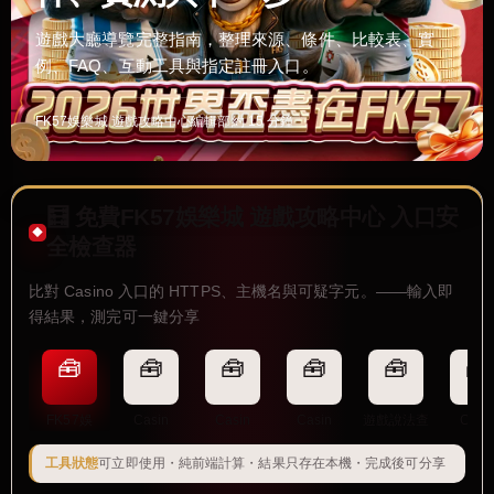
遊戲大廳導覽完整指南，整理來源、條件、比較表、實
例、FAQ、互動工具與指定註冊入口。
FK57娛樂城 遊戲攻略中心編輯部
約 15 分鐘
🧮 免費FK57娛樂城 遊戲攻略中心 入口安
全檢查器
比對 Casino 入口的 HTTPS、主機名與可疑字元。——輸入即
得結果，測完可一鍵分享
🧰
🧰
🧰
🧰
🧰
🧰
FK57娛
Casin
Casin
Casin
遊戲說法查
Casi
工具狀態
可立即使用・純前端計算・結果只存在本機・完成後可分享