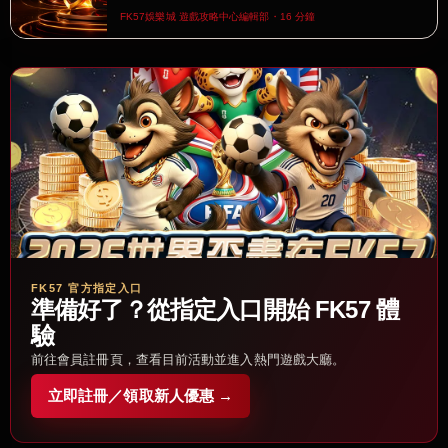
FK57娛樂城 遊戲攻略中心編輯部・16 分鐘
FK57 官方指定入口
準備好了？從指定入口開始 FK57 體
驗
前往會員註冊頁，查看目前活動並進入熱門遊戲大廳。
立即註冊／領取新人優惠 →