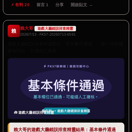
⚡ 有料 20
留言 1
分享
開啟貼文 →
賴大哥
遊戲大廳錯誤排查精靈
賴
2026/7/13 · FK57-20260713-6591
遊戲大廳錯誤排查精靈跑出「基本條件通過」，每一項依據
都有列出，方便自己複查。
🧰 遊戲大廳錯誤排查精靈
賴大哥的遊戲大廳錯誤排查精靈結果：基本條件通過