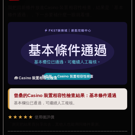
我把目前條件放進Casino 裝置相容性檢查，結果是「基本
條件通過」，下一步要補什麼一眼就看懂。
🧰 Casino 裝置相容性檢查
曾桑的Casino 裝置相容性檢查結果：基本條件通過
基本欄位已通過，可繼續人工複核。
★★★★★
使用後評價
測完把結果頁分享出去，其他人也能用同條件重測。