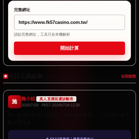
完整網址
請貼完整網址，工具只在本機解析
開始計算
今日工具結果
全部動態
施小姐
真人直播延遲診斷表
施
2026/7/18 · FK57-20260718-1230
同一組資料再測一次仍是「基本條件通過」，比只靠印象判
斷清楚很多。