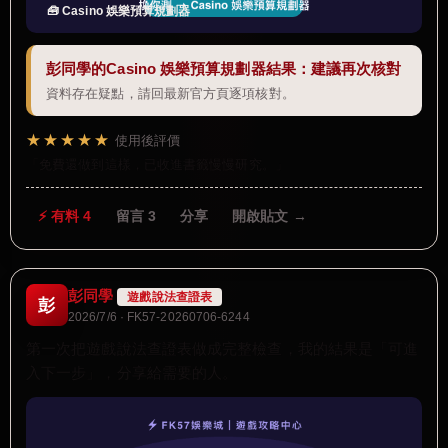
🧰 Casino 娛樂預算規劃器
彭同學的Casino 娛樂預算規劃器結果：建議再次核對
資料存在疑點，請回最新官方頁逐項核對。
★★★★★
使用後評價
免費還做到這樣，已收進書籤慢慢研究。
⚡ 有料 4
留言 3
分享
開啟貼文 →
彭同學
遊戲說法查證表
彭
2026/7/6 · FK57-20260706-6244
第一次把遊戲說法查證表做成完整檢查，我的結果是「可進
入下一步」，分享給需要的人。