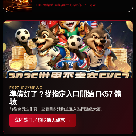
FK57娛樂城 遊戲攻略中心編輯部・16 分鐘
FK57 官方指定入口
準備好了？從指定入口開始 FK57 體
驗
前往會員註冊頁，查看目前活動並進入熱門遊戲大廳。
立即註冊／領取新人優惠 →