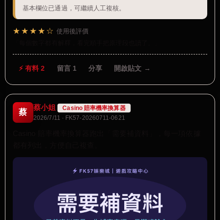
基本欄位已通過，可繼續人工複核。
★★★★☆
使用後評價
每個數字都有解釋，看完順手把原理段也讀了。
⚡ 有料 2
留言 1
分享
開啟貼文 →
蔡小姐
Casino 賠率機率換算器
蔡
2026/7/11 · FK57-20260711-0621
Casino 賠率機率換算器跑出「需要補資料」，每一項依據
都有列出，方便自己複查。