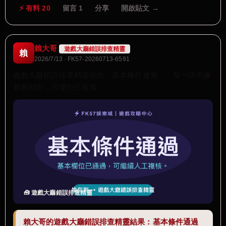
⚡ 有料 20
留言 1
分享
開啟貼文 →
賴大哥
遊戲大廳錯誤排查精靈
賴
2026/7/13 · FK57-20260713-6591
遊戲大廳錯誤排查精靈跑出「基本條件通過」，每一項依據
都有列出，方便自己複查。
🧰 遊戲大廳錯誤排查精靈
賴大哥的遊戲大廳錯誤排查精靈結果：基本條件通過