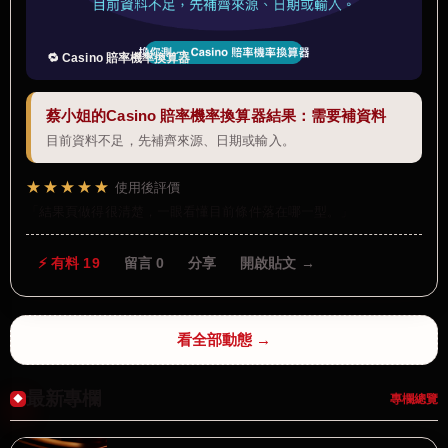
🔁 Casino 賠率機率換算器
蔡小姐的Casino 賠率機率換算器結果：需要補資料
目前資料不足，先補齊來源、日期或輸入。
★★★★★
使用後評價
結果頁做得很清楚，一眼看懂目前條件落在哪一型。
⚡ 有料 19
留言 0
分享
開啟貼文 →
看全部動態 →
最新專欄
專欄總覽