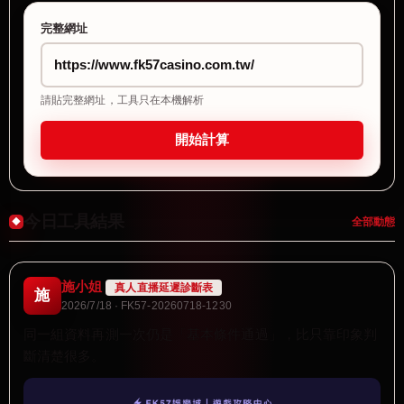
完整網址
請貼完整網址，工具只在本機解析
開始計算
今日工具結果
全部動態
施小姐
真人直播延遲診斷表
施
2026/7/18 · FK57-20260718-1230
同一組資料再測一次仍是「基本條件通過」，比只靠印象判
斷清楚很多。