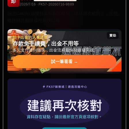
彭
2026/7/16 · FK57-20260716-9889
跑完Casino 娛樂預算規劃器得到「建議再次核對」，先把
條件與日期留成可重現紀錄。
贊助
怕卡出金的人看這個
存款免手續費，出金不用等
多元支付隨到隨玩，出金流程最快分鐘級完成。
試一筆看看 →