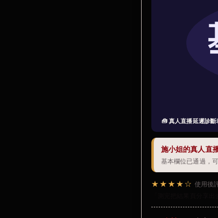
🧰 真人直播延遲診斷
施小姐的真人直
基本欄位已通過，
★★★★☆
使用後
測完把結果頁分享出