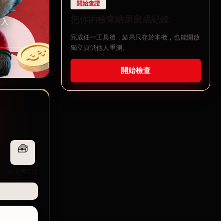
開始查證
把你的檢查結果留成紀錄
冊入
完成任一工具後，結果只存於本機，也能開啟
獨立頁供他人重測。
開始檢查
🧰
🧰
🧰
🔁
🧰
📡
錯
老虎機玩法
真人直播延
真人百家樂
Casin
Casin
真人桌流程