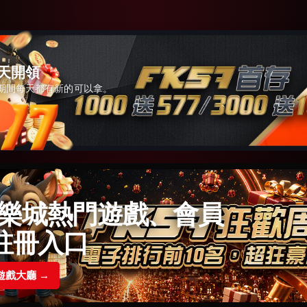
天開領
期間每天都有新的可以拿。
7娛樂城熱門遊戲、會員
註冊入口
遊戲大廳 →