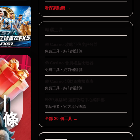
看探索動態 →
口
帳號 →
精選工具
🧰 Casino 攻略可信度評分器
免費工具・純前端計算
🧰 Casino 會員權益比較器
免費工具・純前端計算
🧰 Casino 活動資格檢查表
免費工具・純前端計算
｜
FK57娛樂城 遊戲攻略中心編輯部
本站作者・官方流程查證
：條
全部 20 個工具 →