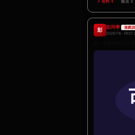
⚡ 有料 4
留言 3
彭同學
遊戲
彭
2026/7/6 · FK57
第一次把遊戲說法查