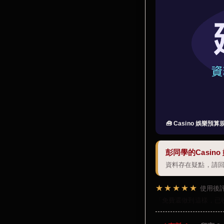
🧰 Casino 娛樂預
彭同學的Casi
資料存在疑點，請
★★★★★
使用後
免費還做到這樣，已