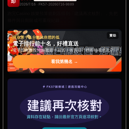
彭
2026/7/16 · FK57-20260716-9889
跑完Casino 娛樂預算規劃器得到「建議再次核對」，先把
條件與日期留成可重現紀錄。
贊助
現在第十名分數比你想的低
電子排行前十名，好禮直送
電子館有效投注衝進前十就送，首頁排行榜即時看名次。
看我第幾名 →