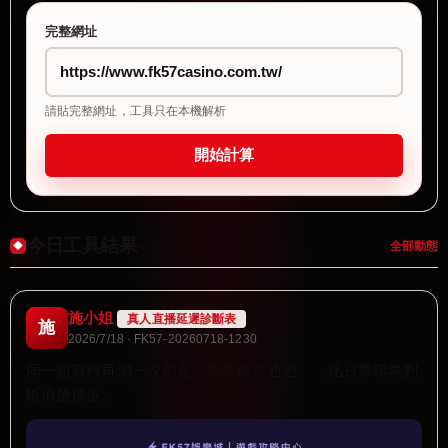
完整網址
請貼完整網址，工具只在本機解析
開始計算
今日工具結果
全部動態
施小姐
真人直播延遲診斷表
施
2026/7/18 · FK57-20260718-1230
同一組資料再測一次仍是「基本條件通過」，比只靠印象判
斷清楚很多。