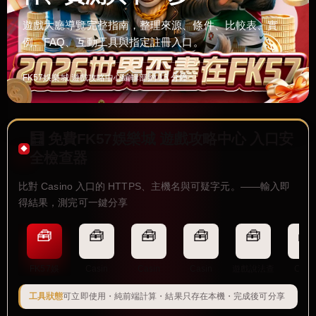
遊戲大廳導覽完整指南，整理來源、條件、比較表、實
例、FAQ、互動工具與指定註冊入口。
FK57娛樂城 遊戲攻略中心編輯部
約 15 分鐘
🧮 免費FK57娛樂城 遊戲攻略中心 入口安
全檢查器
比對 Casino 入口的 HTTPS、主機名與可疑字元。——輸入即
得結果，測完可一鍵分享
🧰
🧰
🧰
🧰
🧰
🧰
FK57娛
Casin
Casin
Casin
遊戲說法查
Casi
工具狀態
可立即使用・純前端計算・結果只存在本機・完成後可分享