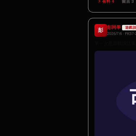
⚡ 有料 4
留言 3
彭同學
遊戲
彭
2026/7/6 · FK57
第一次把遊戲說法查