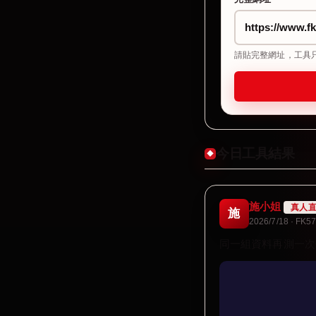
請貼完整網址，工具
今日工具結果
施小姐
真人
施
2026/7/18 · FK5
同一組資料再測一次