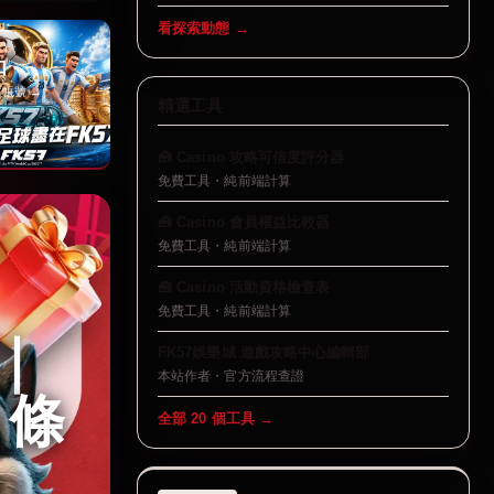
看探索動態 →
口
帳號 →
精選工具
🧰 Casino 攻略可信度評分器
免費工具・純前端計算
🧰 Casino 會員權益比較器
免費工具・純前端計算
🧰 Casino 活動資格檢查表
免費工具・純前端計算
｜
FK57娛樂城 遊戲攻略中心編輯部
本站作者・官方流程查證
：條
全部 20 個工具 →