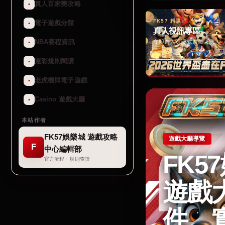
真人百家樂攻略
▪
FK57 精選
電子遊戲分類
▪
真人視訊專區
NBA賽程資訊
▪
立即進入沉浸式遊戲大廳 →
運彩規則閱讀
▪
老虎機與電子遊戲
▪
Casino 遊戲大廳
▪
本站作者
FK57娛樂城 遊戲攻略
遊戲大廳導覽
F
中心編輯部
FK5
官方流程・規則查證
遊戲
件、