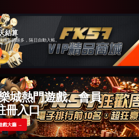
天結算
玩越多回越多，隔日自動入帳。
7娛樂城熱門遊戲、會員
註冊入口
遊戲大廳 →