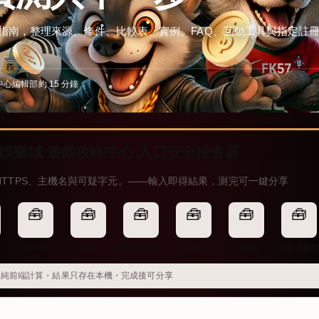
指南，整理來源、條件、比較表、實例、FAQ、互動工具與指定註
略中心編輯部
約 15 分鐘
57娛樂城 遊戲攻略中心 入口安全檢查器
口的 HTTPS、主機名與可疑字元。——輸入即得結果，測完可一鍵分享
🧰
🧰
🧰
🧰
🧰
🧰
Casin
Casin
遊戲說法查
Casin
Casin
遊戲大廳
・純前端計算・結果只存在本機・完成後可分享