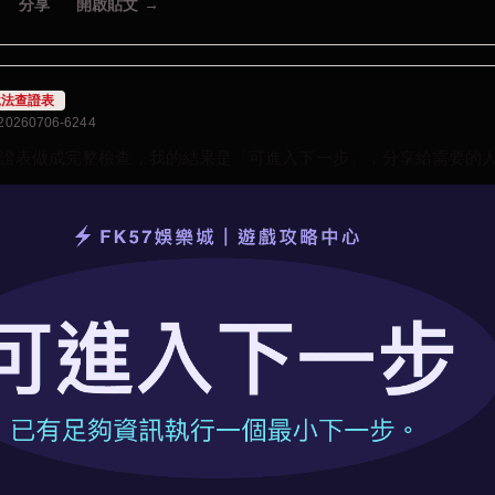
分享
開啟貼文 →
說法查證表
-20260706-6244
證表做成完整檢查，我的結果是「可進入下一步」，分享給需要的