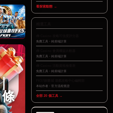
看探索動態 →
口
帳號 →
精選工具
🧰 Casino 攻略可信度評分器
免費工具・純前端計算
🧰 Casino 會員權益比較器
免費工具・純前端計算
🧰 Casino 活動資格檢查表
免費工具・純前端計算
｜
FK57娛樂城 遊戲攻略中心編輯部
本站作者・官方流程查證
：條
全部 20 個工具 →