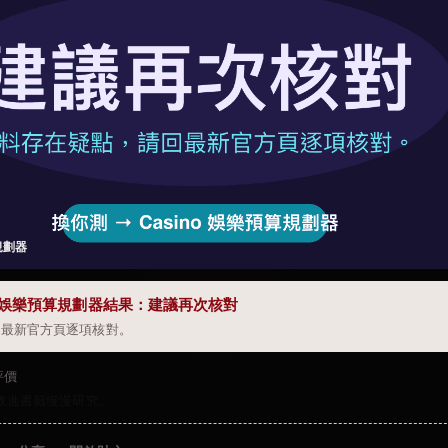
算規劃器
no 娛樂預算規劃器結果：建議再次核對
回最新官方頁逐項核對。
評價
收進書籤慢慢研究。