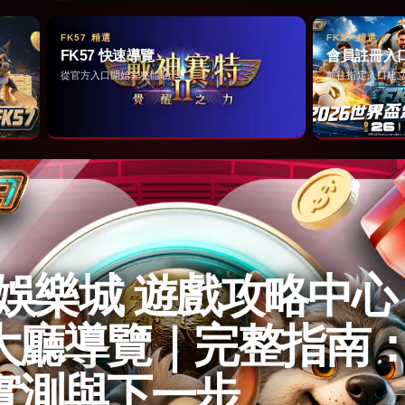
FK57 精選
FK57 精選
FK57 快速導覽
會員註冊入
從官方入口開始完整體驗 →
前往指定入口建立
7娛樂城 遊戲攻略中心
大廳導覽｜完整指南
實測與下一步