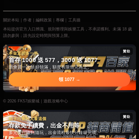
關於本站
｜
作者
｜
編輯政策
｜
專欄
｜
工具牆
本站提供官方入口辨識、規則整理與娛樂工具，不承諾獲利。未滿 18 歲
請勿參與；請先設定時間與預算上限。
贊助
本金直接多一半
首存 1000 送 577，3000 送 1077
新會員一次領好領滿，額度有限領完為止。
領 1077 →
© 2026 FK57娛樂城｜遊戲攻略中心
贊助
怕卡出金的人看這個
存款免手續費，出金不用等
多元支付隨到隨玩，出金流程最快分鐘級完成。