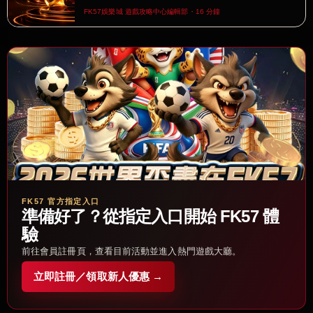
FK57娛樂城 遊戲攻略中心編輯部・16 分鐘
FK57 官方指定入口
準備好了？從指定入口開始 FK57 體
驗
前往會員註冊頁，查看目前活動並進入熱門遊戲大廳。
立即註冊／領取新人優惠 →