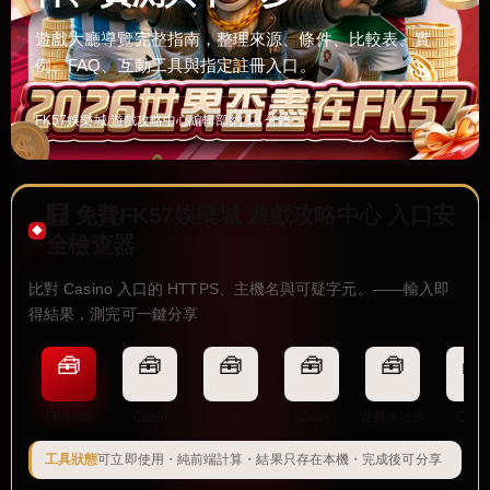
遊戲大廳導覽完整指南，整理來源、條件、比較表、實
例、FAQ、互動工具與指定註冊入口。
FK57娛樂城 遊戲攻略中心編輯部
約 15 分鐘
🧮 免費FK57娛樂城 遊戲攻略中心 入口安
全檢查器
比對 Casino 入口的 HTTPS、主機名與可疑字元。——輸入即
得結果，測完可一鍵分享
🧰
🧰
🧰
🧰
🧰
🧰
FK57娛
Casin
Casin
Casin
遊戲說法查
Casi
工具狀態
可立即使用・純前端計算・結果只存在本機・完成後可分享