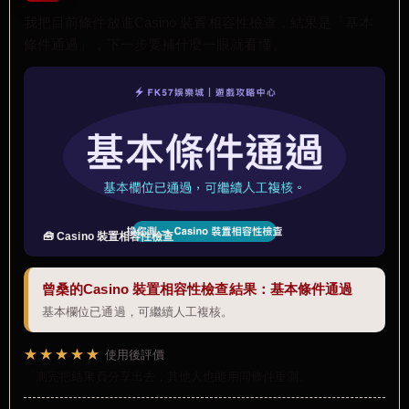
我把目前條件放進Casino 裝置相容性檢查，結果是「基本
條件通過」，下一步要補什麼一眼就看懂。
🧰 Casino 裝置相容性檢查
曾桑的Casino 裝置相容性檢查結果：基本條件通過
基本欄位已通過，可繼續人工複核。
★★★★★
使用後評價
測完把結果頁分享出去，其他人也能用同條件重測。