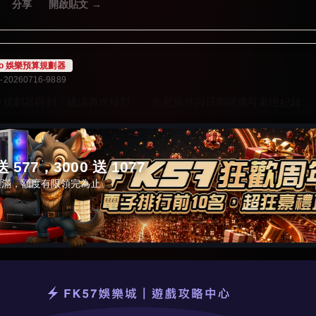
分享
開啟貼文 →
ino 娛樂預算規劃器
7-20260716-9889
娛樂預算規劃器得到「建議再次核對」，先把條件與日期留成可重現紀錄。
送 577，3000 送 1077
領滿，額度有限領完為止。