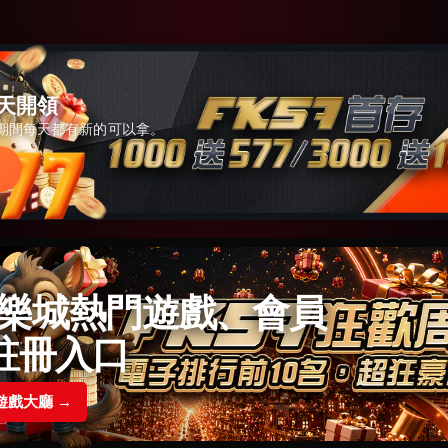
天開領
期間每天都有新的可以拿。
7娛樂城熱門遊戲、會員
註冊入口
遊戲大廳 →