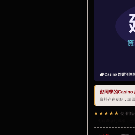
🧰 Casino 娛樂預
彭同學的Casi
資料存在疑點，請
★★★★★
使用後
免費還做到這樣，已