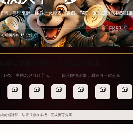
指南，整理來源、條件、比較表、實例、FAQ、互動工具與指定註
略中心編輯部
約 15 分鐘
57娛樂城 遊戲攻略中心 入口安全檢查器
口的 HTTPS、主機名與可疑字元。——輸入即得結果，測完可一鍵分享
🧰
🧰
🧰
🧰
🧰
🧰
Casin
Casin
遊戲說法查
Casin
Casin
遊戲大廳
・純前端計算・結果只存在本機・完成後可分享