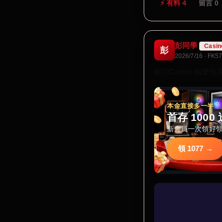
⚡ 有料 4
留言 0
彭同學
Cas
彭
2026/7/16 · FK5
跑完Casino 
本金直接多一半
首存 1000 
新會員一次領好
領 1077 →