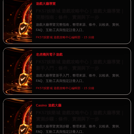
遊戲大廳導覽
FK57娛樂城 遊戲攻略中心｜遊戲大廳導覽｜
完整指南：條件、實測與下一步
遊戲大廳導覽完整指南，整理來源、條件、比較表、實例、
FAQ、互動工具與指定註冊入口。
FK57娛樂城 遊戲攻略中心編輯部・15 分鐘
老虎機與電子遊戲
FK57娛樂城 遊戲攻略中心｜遊戲大廳導覽｜
新手入門：條件、實測與下一步
遊戲大廳導覽新手入門，整理來源、條件、比較表、實例、
FAQ、互動工具與指定註冊入口。
FK57娛樂城 遊戲攻略中心編輯部・15 分鐘
Casino 遊戲大廳
FK57娛樂城 遊戲攻略中心｜遊戲大廳導覽｜
實測步驟：條件、實測與下一步
遊戲大廳導覽實測步驟，整理來源、條件、比較表、實例、
FAQ、互動工具與指定註冊入口。