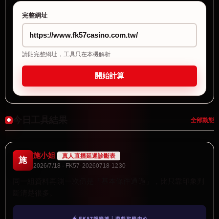
完整網址
請貼完整網址，工具只在本機解析
開始計算
今日工具結果
全部動態
施小姐
真人直播延遲診斷表
施
2026/7/18 · FK57-20260718-1230
同一組資料再測一次仍是「基本條件通過」，比只靠印象判
斷清楚很多。