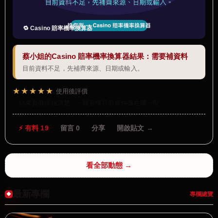
🔁 Casino 賠率機率換算器
蔡小姐的Casino 賠率機率換算器結果：需要補資料
目前資料不足，先補齊來源、日期或輸入。
★★★★★
使用後評價
結果頁做得很清楚，一眼看懂目前條件落在哪一型。
⚡ 有料 19
留言 0
分享
開啟貼文 →
看全部動態 →
最新專欄
專欄總覽