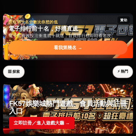
贊助
現在第十名分數比你想的低
電子排行前十名，好禮直送
電子館有效投注衝進前十就送，首頁排行榜即時看名次。
看我第幾名 →
⚡ 熱門
☰ 探索
FK57廣告｜贊助
FK57娛樂城熱門遊戲、會員活動與註冊
入口
立即註冊／進入遊戲大廳 →