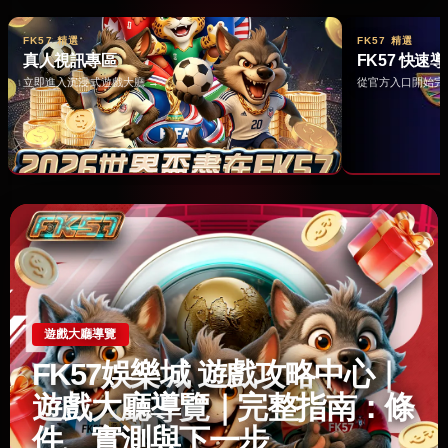
FK57 精選
FK57 精選
真人視訊專區
FK57 快速
立即進入沉浸式遊戲大廳 →
從官方入口開始完
遊戲大廳導覽
FK57娛樂城 遊戲攻略中心｜
遊戲大廳導覽｜完整指南：條
件、實測與下一步