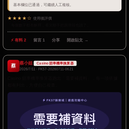
基本欄位已通過，可繼續人工複核。
★★★★☆
使用後評價
每個數字都有解釋，看完順手把原理段也讀了。
⚡ 有料 2
留言 1
分享
開啟貼文 →
蔡小姐
Casino 賠率機率換算器
蔡
2026/7/11 · FK57-20260711-0621
Casino 賠率機率換算器跑出「需要補資料」，每一項依據
都有列出，方便自己複查。