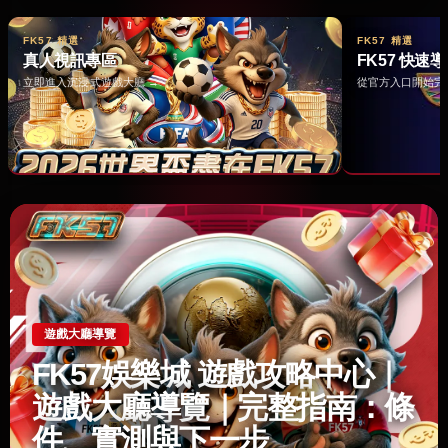
FK57 精選
FK57 精選
真人視訊專區
FK57 快速
立即進入沉浸式遊戲大廳 →
從官方入口開始完
遊戲大廳導覽
FK57娛樂城 遊戲攻略中心｜
遊戲大廳導覽｜完整指南：條
件、實測與下一步