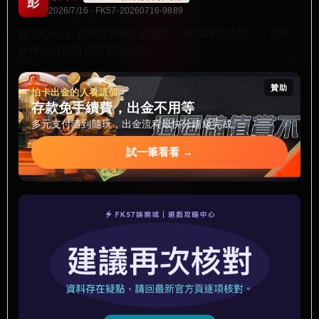
彭
2026/7/16 · FK57-20260716-9889
跑完Casino 娛樂預算規劃器得到「建議再次核對」，先把
條件與日期留成可重現紀錄。
贊助
怕卡出金的人看這個
存款免手續費，出金不用等
多元支付隨到隨玩，出金流程最快分鐘級完成。
試一筆看看 →