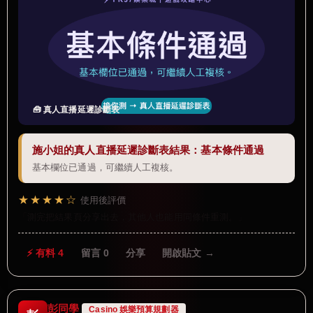
🧰 真人直播延遲診斷表
施小姐的真人直播延遲診斷表結果：基本條件通過
基本欄位已通過，可繼續人工複核。
★★★★☆
使用後評價
測完把結果頁分享出去，其他人也能用同條件重測。
⚡ 有料 4
留言 0
分享
開啟貼文 →
彭同學
Casino 娛樂預算規劃器