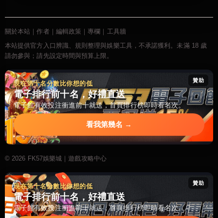
關於本站
｜
作者
｜
編輯政策
｜
專欄
｜
工具牆
本站提供官方入口辨識、規則整理與娛樂工具，不承諾獲利。未滿 18 歲
請勿參與；請先設定時間與預算上限。
贊助
現在第十名分數比你想的低
電子排行前十名，好禮直送
電子館有效投注衝進前十就送，首頁排行榜即時看名次。
看我第幾名 →
© 2026 FK57娛樂城｜遊戲攻略中心
贊助
現在第十名分數比你想的低
電子排行前十名，好禮直送
電子館有效投注衝進前十就送，首頁排行榜即時看名次。