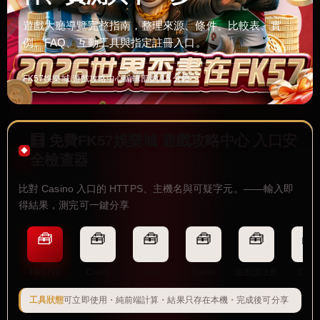
遊戲大廳導覽完整指南，整理來源、條件、比較表、實
例、FAQ、互動工具與指定註冊入口。
FK57娛樂城 遊戲攻略中心編輯部
約 15 分鐘
🧮 免費FK57娛樂城 遊戲攻略中心 入口安
全檢查器
比對 Casino 入口的 HTTPS、主機名與可疑字元。——輸入即
得結果，測完可一鍵分享
🧰
🧰
🧰
🧰
🧰
🧰
FK57娛
Casin
Casin
Casin
遊戲說法查
Casi
工具狀態
可立即使用・純前端計算・結果只存在本機・完成後可分享