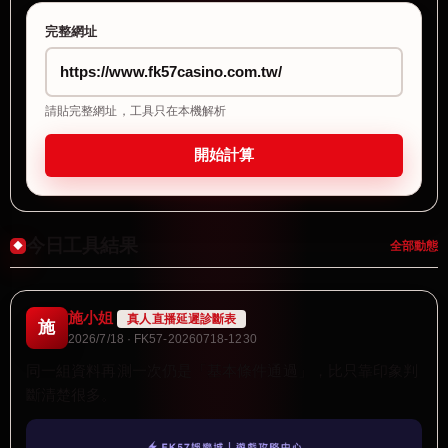
完整網址
請貼完整網址，工具只在本機解析
開始計算
今日工具結果
全部動態
施小姐
真人直播延遲診斷表
施
2026/7/18 · FK57-20260718-1230
同一組資料再測一次仍是「基本條件通過」，比只靠印象判
斷清楚很多。