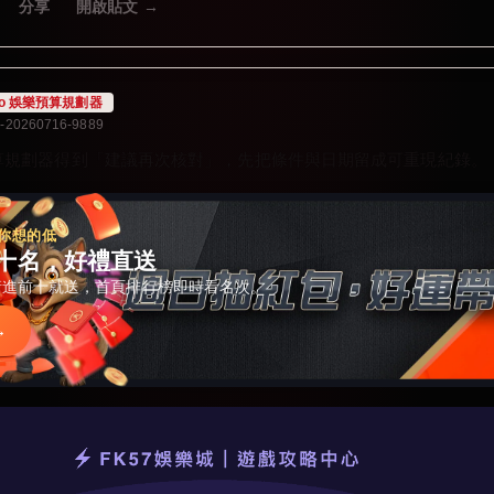
分享
開啟貼文 →
ino 娛樂預算規劃器
7-20260716-9889
娛樂預算規劃器得到「建議再次核對」，先把條件與日期留成可重現紀錄。
你想的低
十名，好禮直送
衝進前十就送，首頁排行榜即時看名次。
→