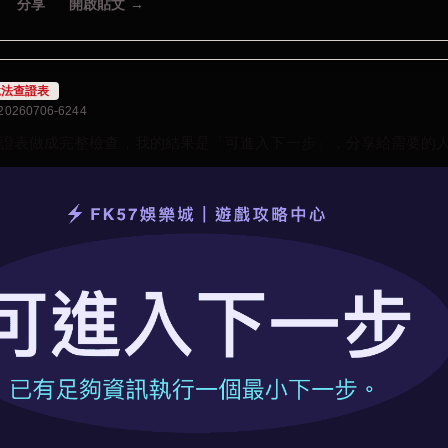
分享
開啟貼文 →
說法查證表
-20260706-6244
證表做成完整檢查，我的結果是「可進入下一步」，分享給需要的