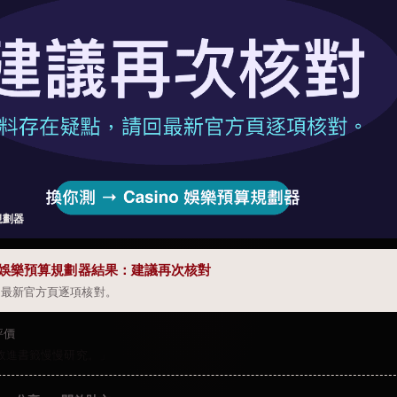
算規劃器
no 娛樂預算規劃器結果：建議再次核對
回最新官方頁逐項核對。
評價
收進書籤慢慢研究。