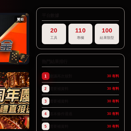
平台數據
贊助
20
110
100
工具
專欄
結果類型
熱門結果排行
1
建議再次核對
30 有料
2
需要補資料
30 有料
3
需要補資料
30 有料
4
基本條件通過
30 有料
5
需要補資料
30 有料