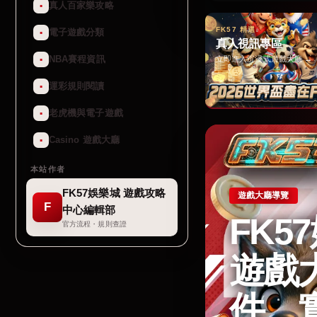
真人百家樂攻略
▪
FK57 精選
電子遊戲分類
▪
真人視訊專區
NBA賽程資訊
▪
立即進入沉浸式遊戲大廳 →
運彩規則閱讀
▪
老虎機與電子遊戲
▪
Casino 遊戲大廳
▪
本站作者
FK57娛樂城 遊戲攻略
遊戲大廳導覽
F
中心編輯部
FK5
官方流程・規則查證
遊戲
件、