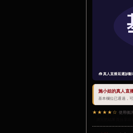
🧰 真人直播延遲診斷
施小姐的真人直
基本欄位已通過，
★★★★☆
使用後
測完把結果頁分享出