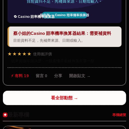
🔁 Casino 賠率機率換算器
蔡小姐的Casino 賠率機率換算器結果：需要補資料
目前資料不足，先補齊來源、日期或輸入。
★★★★★
使用後評價
結果頁做得很清楚，一眼看懂目前條件落在哪一型。
⚡ 有料 19
留言 0
分享
開啟貼文 →
看全部動態 →
最新專欄
專欄總覽