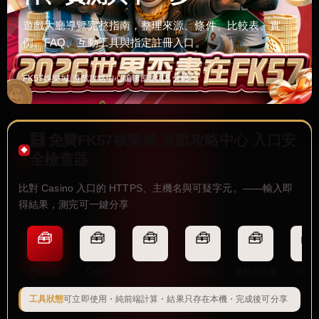
遊戲大廳導覽完整指南，整理來源、條件、比較表、實
例、FAQ、互動工具與指定註冊入口。
FK57娛樂城 遊戲攻略中心編輯部
約 15 分鐘
🧮 免費FK57娛樂城 遊戲攻略中心 入口安
全檢查器
比對 Casino 入口的 HTTPS、主機名與可疑字元。——輸入即
得結果，測完可一鍵分享
🧰
🧰
🧰
🧰
🧰
🧰
FK57娛
Casin
Casin
Casin
遊戲說法查
Casi
工具狀態
可立即使用・純前端計算・結果只存在本機・完成後可分享