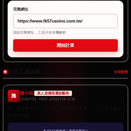
完整網址
請貼完整網址，工具只在本機解析
開始計算
今日工具結果
全部動態
施小姐
真人直播延遲診斷表
施
2026/7/18 · FK57-20260718-1230
同一組資料再測一次仍是「基本條件通過」，比只靠印象判
斷清楚很多。