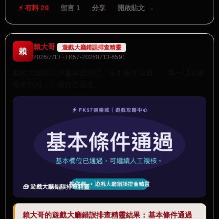
⚡ 有料 20
留言 1
分享
開啟貼文 →
賴大哥
遊戲大廳錯誤排查精靈
賴
2026/7/13 · FK57-20260713-6591
遊戲大廳錯誤排查精靈跑出「基本條件通過」，每一項依據
都有列出，方便自己複查。
🧰 遊戲大廳錯誤排查精靈
賴大哥的遊戲大廳錯誤排查精靈結果：基本條件通過