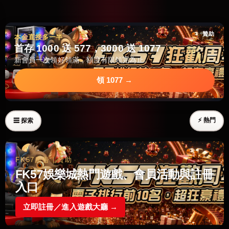
贊助
本金直接多一半
首存 1000 送 577，3000 送 1077
新會員一次領好領滿，額度有限領完為止。
領 1077 →
⚡ 熱門
☰ 探索
FK57廣告｜贊助
FK57娛樂城熱門遊戲、會員活動與註冊
入口
立即註冊／進入遊戲大廳 →