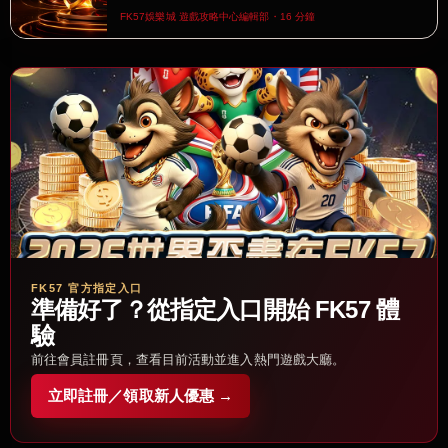
FK57娛樂城 遊戲攻略中心編輯部・16 分鐘
FK57 官方指定入口
準備好了？從指定入口開始 FK57 體
驗
前往會員註冊頁，查看目前活動並進入熱門遊戲大廳。
立即註冊／領取新人優惠 →