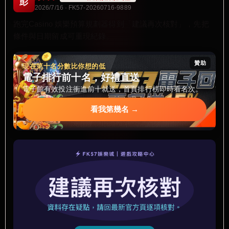
彭
2026/7/16 · FK57-20260716-9889
跑完Casino 娛樂預算規劃器得到「建議再次核對」，先把
條件與日期留成可重現紀錄。
贊助
現在第十名分數比你想的低
電子排行前十名，好禮直送
電子館有效投注衝進前十就送，首頁排行榜即時看名次。
看我第幾名 →