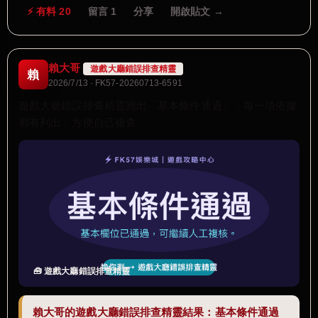
⚡ 有料 20
留言 1
分享
開啟貼文 →
賴大哥
遊戲大廳錯誤排查精靈
賴
2026/7/13 · FK57-20260713-6591
遊戲大廳錯誤排查精靈跑出「基本條件通過」，每一項依據
都有列出，方便自己複查。
🧰 遊戲大廳錯誤排查精靈
賴大哥的遊戲大廳錯誤排查精靈結果：基本條件通過