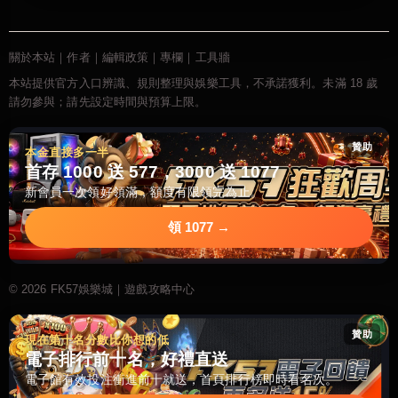
關於本站
｜
作者
｜
編輯政策
｜
專欄
｜
工具牆
本站提供官方入口辨識、規則整理與娛樂工具，不承諾獲利。未滿 18 歲
請勿參與；請先設定時間與預算上限。
贊助
本金直接多一半
首存 1000 送 577，3000 送 1077
新會員一次領好領滿，額度有限領完為止。
領 1077 →
© 2026 FK57娛樂城｜遊戲攻略中心
贊助
現在第十名分數比你想的低
電子排行前十名，好禮直送
電子館有效投注衝進前十就送，首頁排行榜即時看名次。