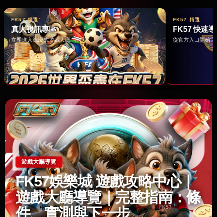
FK57 精選
FK57 精選
真人視訊專區
FK57 快速
立即進入沉浸式遊戲大廳 →
從官方入口開始完
遊戲大廳導覽
FK57娛樂城 遊戲攻略中心｜
遊戲大廳導覽｜完整指南：條
件、實測與下一步