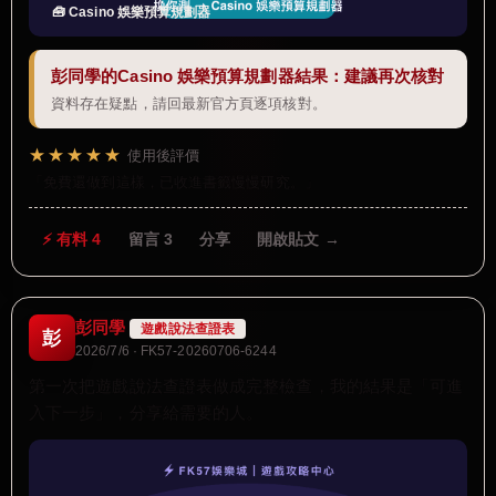
🧰 Casino 娛樂預算規劃器
彭同學的Casino 娛樂預算規劃器結果：建議再次核對
資料存在疑點，請回最新官方頁逐項核對。
★★★★★
使用後評價
免費還做到這樣，已收進書籤慢慢研究。
⚡ 有料 4
留言 3
分享
開啟貼文 →
彭同學
遊戲說法查證表
彭
2026/7/6 · FK57-20260706-6244
第一次把遊戲說法查證表做成完整檢查，我的結果是「可進
入下一步」，分享給需要的人。