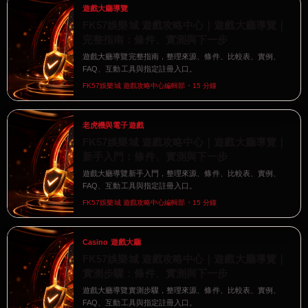
遊戲大廳導覽
FK57娛樂城 遊戲攻略中心｜遊戲大廳導覽｜
完整指南：條件、實測與下一步
遊戲大廳導覽完整指南，整理來源、條件、比較表、實例、
FAQ、互動工具與指定註冊入口。
FK57娛樂城 遊戲攻略中心編輯部・15 分鐘
老虎機與電子遊戲
FK57娛樂城 遊戲攻略中心｜遊戲大廳導覽｜
新手入門：條件、實測與下一步
遊戲大廳導覽新手入門，整理來源、條件、比較表、實例、
FAQ、互動工具與指定註冊入口。
FK57娛樂城 遊戲攻略中心編輯部・15 分鐘
Casino 遊戲大廳
FK57娛樂城 遊戲攻略中心｜遊戲大廳導覽｜
實測步驟：條件、實測與下一步
遊戲大廳導覽實測步驟，整理來源、條件、比較表、實例、
FAQ、互動工具與指定註冊入口。