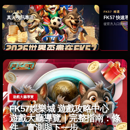
FK57 精選
FK57 精選
真人視訊專區
FK57 快速
立即進入沉浸式遊戲大廳 →
從官方入口開始完
遊戲大廳導覽
FK57娛樂城 遊戲攻略中心｜
遊戲大廳導覽｜完整指南：條
件、實測與下一步