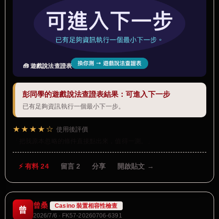
🧰 遊戲說法查證表
彭同學的遊戲說法查證表結果：可進入下一步
已有足夠資訊執行一個最小下一步。
★★★★☆
使用後評價
把我原本忽略的條件直接點出來，值得一測。
⚡ 有料 24
留言 2
分享
開啟貼文 →
曾桑
Casino 裝置相容性檢查
曾
2026/7/6 · FK57-20260706-6391