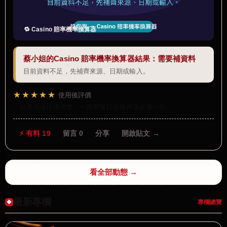
🔁 Casino 賠率機率換算器
蔡小姐的Casino 賠率機率換算器結果：需要補資料
目前資料不足，先補齊來源、日期或輸入。
★★★★★
使用後評價
結果頁做得很清楚，一眼看懂目前條件落在哪一型。
⚡ 有料 19
留言 0
分享
開啟貼文 →
看全部動態 →
最新專欄
專欄總覽