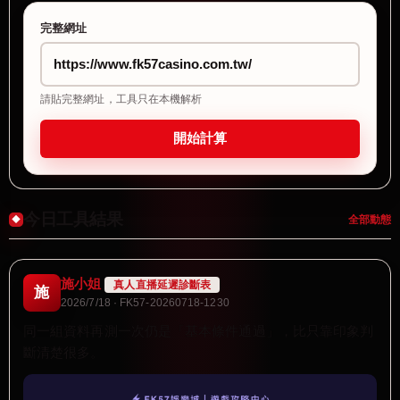
完整網址
請貼完整網址，工具只在本機解析
開始計算
今日工具結果
全部動態
施小姐
真人直播延遲診斷表
施
2026/7/18 · FK57-20260718-1230
同一組資料再測一次仍是「基本條件通過」，比只靠印象判
斷清楚很多。