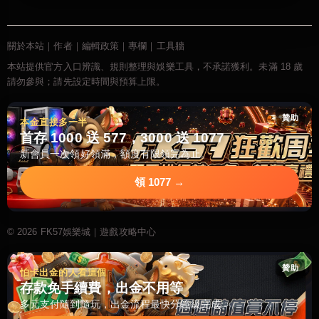
關於本站
｜
作者
｜
編輯政策
｜
專欄
｜
工具牆
本站提供官方入口辨識、規則整理與娛樂工具，不承諾獲利。未滿 18 歲
請勿參與；請先設定時間與預算上限。
贊助
本金直接多一半
首存 1000 送 577，3000 送 1077
新會員一次領好領滿，額度有限領完為止。
領 1077 →
© 2026 FK57娛樂城｜遊戲攻略中心
贊助
怕卡出金的人看這個
存款免手續費，出金不用等
多元支付隨到隨玩，出金流程最快分鐘級完成。