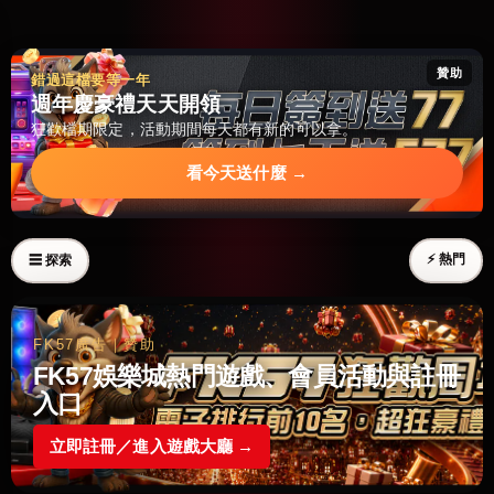
贊助
錯過這檔要等一年
週年慶豪禮天天開領
狂歡檔期限定，活動期間每天都有新的可以拿。
看今天送什麼 →
⚡ 熱門
☰ 探索
FK57廣告｜贊助
FK57娛樂城熱門遊戲、會員活動與註冊
入口
立即註冊／進入遊戲大廳 →