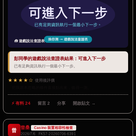
🧰 遊戲說法查證表
彭同學的遊戲說法查證表結果：可進入下一步
已有足夠資訊執行一個最小下一步。
★★★★☆
使用後評價
把我原本忽略的條件直接點出來，值得一測。
⚡ 有料 24
留言 2
分享
開啟貼文 →
曾桑
Casino 裝置相容性檢查
曾
2026/7/6 · FK57-20260706-6391