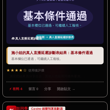
🧰 真人直播延遲診斷表
施小姐的真人直播延遲診斷表結果：基本條件通過
基本欄位已通過，可繼續人工複核。
★★★★☆
使用後評價
測完把結果頁分享出去，其他人也能用同條件重測。
⚡ 有料 4
留言 0
分享
開啟貼文 →
彭同學
Casino 娛樂預算規劃器