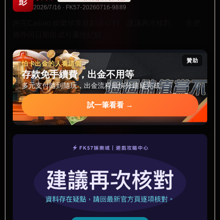
彭
2026/7/16 · FK57-20260716-9889
跑完Casino 娛樂預算規劃器得到「建議再次核對」，先把
條件與日期留成可重現紀錄。
贊助
怕卡出金的人看這個
存款免手續費，出金不用等
多元支付隨到隨玩，出金流程最快分鐘級完成。
試一筆看看 →