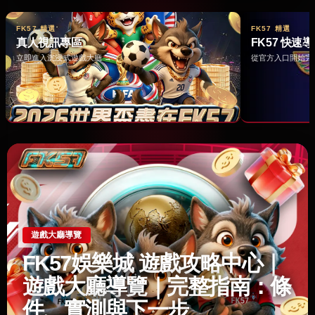
FK57 精選
FK57 精選
真人視訊專區
FK57 快速
立即進入沉浸式遊戲大廳 →
從官方入口開始完
遊戲大廳導覽
FK57娛樂城 遊戲攻略中心｜
遊戲大廳導覽｜完整指南：條
件、實測與下一步