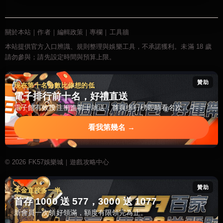
關於本站
｜
作者
｜
編輯政策
｜
專欄
｜
工具牆
本站提供官方入口辨識、規則整理與娛樂工具，不承諾獲利。未滿 18 歲
請勿參與；請先設定時間與預算上限。
贊助
現在第十名分數比你想的低
電子排行前十名，好禮直送
電子館有效投注衝進前十就送，首頁排行榜即時看名次。
看我第幾名 →
© 2026 FK57娛樂城｜遊戲攻略中心
贊助
本金直接多一半
首存 1000 送 577，3000 送 1077
新會員一次領好領滿，額度有限領完為止。