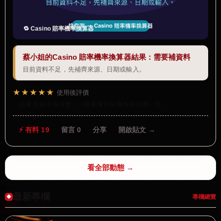
🔁 Casino 賠率機率換算器
蔡小姐的Casino 賠率機率換算器結果：需要補資料
目前資料不足，先補齊來源、日期或輸入。
★★★★★
使用後評價
結果頁做得很清楚，一眼看懂目前條件落在哪一型。
⚡ 有料 19
留言 0
分享
開啟貼文 →
看全部動態 →
最新專欄
專欄總覽