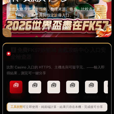
遊戲大廳導覽完整指南，整理來源、條件、比較表、實
例、FAQ、互動工具與指定註冊入口。
FK57娛樂城 遊戲攻略中心編輯部
約 15 分鐘
🧮 免費FK57娛樂城 遊戲攻略中心 入口安
全檢查器
比對 Casino 入口的 HTTPS、主機名與可疑字元。——輸入即
得結果，測完可一鍵分享
🧰
🧰
🧰
🧰
🧰
🧰
FK57娛
Casin
Casin
Casin
遊戲說法查
Casi
工具狀態
可立即使用・純前端計算・結果只存在本機・完成後可分享