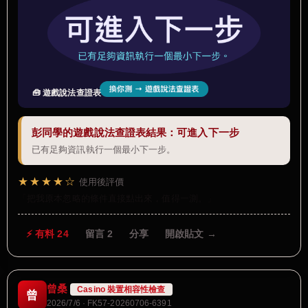
🧰 遊戲說法查證表
彭同學的遊戲說法查證表結果：可進入下一步
已有足夠資訊執行一個最小下一步。
★★★★☆
使用後評價
把我原本忽略的條件直接點出來，值得一測。
⚡ 有料 24
留言 2
分享
開啟貼文 →
曾桑
Casino 裝置相容性檢查
曾
2026/7/6 · FK57-20260706-6391