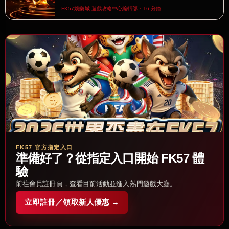
FK57娛樂城 遊戲攻略中心編輯部・16 分鐘
FK57 官方指定入口
準備好了？從指定入口開始 FK57 體
驗
前往會員註冊頁，查看目前活動並進入熱門遊戲大廳。
立即註冊／領取新人優惠 →