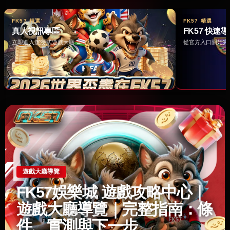
FK57 精選
FK57 精選
真人視訊專區
FK57 快速
立即進入沉浸式遊戲大廳 →
從官方入口開始完
遊戲大廳導覽
FK57娛樂城 遊戲攻略中心｜
遊戲大廳導覽｜完整指南：條
件、實測與下一步