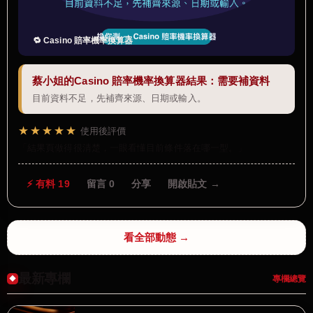
🔁 Casino 賠率機率換算器
蔡小姐的Casino 賠率機率換算器結果：需要補資料
目前資料不足，先補齊來源、日期或輸入。
★★★★★
使用後評價
結果頁做得很清楚，一眼看懂目前條件落在哪一型。
⚡ 有料 19
留言 0
分享
開啟貼文 →
看全部動態 →
最新專欄
專欄總覽