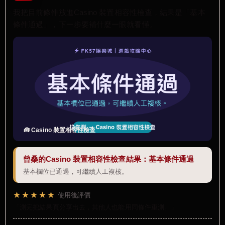
我把目前條件放進Casino 裝置相容性檢查，結果是「基本
條件通過」，下一步要補什麼一眼就看懂。
🧰 Casino 裝置相容性檢查
曾桑的Casino 裝置相容性檢查結果：基本條件通過
基本欄位已通過，可繼續人工複核。
★★★★★
使用後評價
測完把結果頁分享出去，其他人也能用同條件重測。