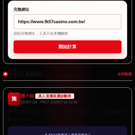
完整網址
請貼完整網址，工具只在本機解析
開始計算
今日工具結果
全部動態
施小姐
真人直播延遲診斷表
施
2026/7/18 · FK57-20260718-1230
同一組資料再測一次仍是「基本條件通過」，比只靠印象判
斷清楚很多。