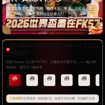
遊戲大廳導覽完整指南，整理來源、條件、比較表、實
例、FAQ、互動工具與指定註冊入口。
FK57娛樂城 遊戲攻略中心編輯部
約 15 分鐘
🧮 免費FK57娛樂城 遊戲攻略中心 入口安
全檢查器
比對 Casino 入口的 HTTPS、主機名與可疑字元。——輸入即
得結果，測完可一鍵分享
🧰
🧰
🧰
🧰
🧰
🧰
FK57娛
Casin
Casin
Casin
遊戲說法查
Casi
工具狀態
可立即使用・純前端計算・結果只存在本機・完成後可分享