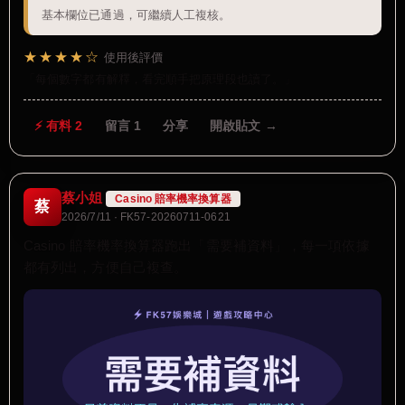
基本欄位已通過，可繼續人工複核。
★★★★☆
使用後評價
每個數字都有解釋，看完順手把原理段也讀了。
⚡ 有料 2
留言 1
分享
開啟貼文 →
蔡小姐
Casino 賠率機率換算器
蔡
2026/7/11 · FK57-20260711-0621
Casino 賠率機率換算器跑出「需要補資料」，每一項依據
都有列出，方便自己複查。