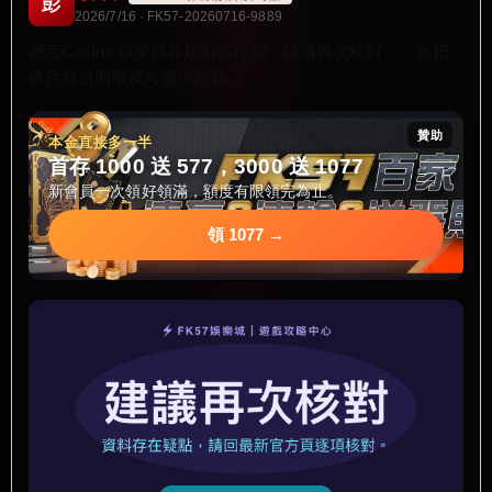
彭
2026/7/16 · FK57-20260716-9889
跑完Casino 娛樂預算規劃器得到「建議再次核對」，先把
條件與日期留成可重現紀錄。
贊助
本金直接多一半
首存 1000 送 577，3000 送 1077
新會員一次領好領滿，額度有限領完為止。
領 1077 →