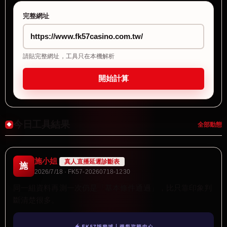
完整網址
請貼完整網址，工具只在本機解析
開始計算
今日工具結果
全部動態
施小姐
真人直播延遲診斷表
施
2026/7/18 · FK57-20260718-1230
同一組資料再測一次仍是「基本條件通過」，比只靠印象判
斷清楚很多。