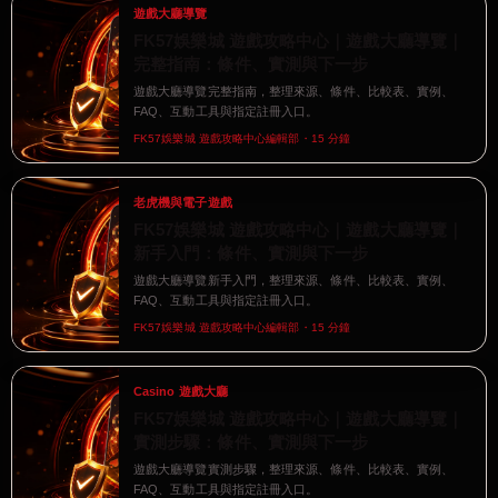
遊戲大廳導覽
FK57娛樂城 遊戲攻略中心｜遊戲大廳導覽｜
完整指南：條件、實測與下一步
遊戲大廳導覽完整指南，整理來源、條件、比較表、實例、
FAQ、互動工具與指定註冊入口。
FK57娛樂城 遊戲攻略中心編輯部・15 分鐘
老虎機與電子遊戲
FK57娛樂城 遊戲攻略中心｜遊戲大廳導覽｜
新手入門：條件、實測與下一步
遊戲大廳導覽新手入門，整理來源、條件、比較表、實例、
FAQ、互動工具與指定註冊入口。
FK57娛樂城 遊戲攻略中心編輯部・15 分鐘
Casino 遊戲大廳
FK57娛樂城 遊戲攻略中心｜遊戲大廳導覽｜
實測步驟：條件、實測與下一步
遊戲大廳導覽實測步驟，整理來源、條件、比較表、實例、
FAQ、互動工具與指定註冊入口。