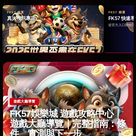
FK57 精選
FK57 精選
真人視訊專區
FK57 快速
立即進入沉浸式遊戲大廳 →
從官方入口開始完
遊戲大廳導覽
FK57娛樂城 遊戲攻略中心｜
遊戲大廳導覽｜完整指南：條
件、實測與下一步