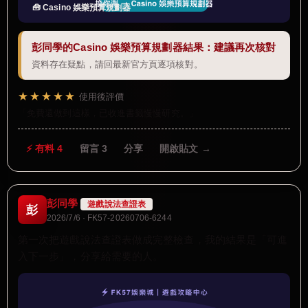
🧰 Casino 娛樂預算規劃器
彭同學的Casino 娛樂預算規劃器結果：建議再次核對
資料存在疑點，請回最新官方頁逐項核對。
★★★★★
使用後評價
免費還做到這樣，已收進書籤慢慢研究。
⚡ 有料 4
留言 3
分享
開啟貼文 →
彭同學
遊戲說法查證表
彭
2026/7/6 · FK57-20260706-6244
第一次把遊戲說法查證表做成完整檢查，我的結果是「可進
入下一步」，分享給需要的人。