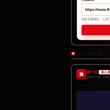
請貼完整網址，工具
今日工具結果
施小姐
真人
施
2026/7/18 · FK5
同一組資料再測一次