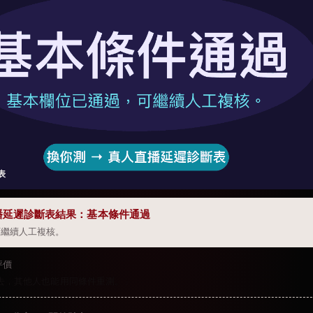
表
播延遲診斷表結果：基本條件通過
可繼續人工複核。
評價
去，其他人也能用同條件重測。