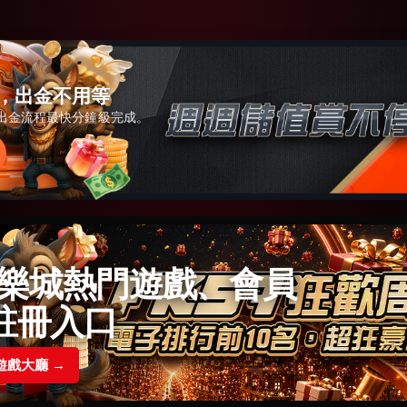
，出金不用等
出金流程最快分鐘級完成。
7娛樂城熱門遊戲、會員
註冊入口
遊戲大廳 →