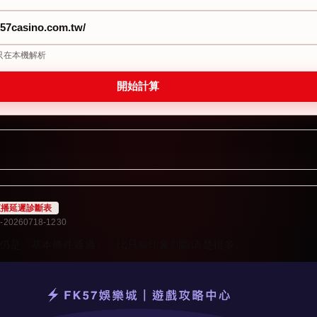
只在本機解析
開始計算
直播延遲診斷表
7-20260718-1230
仍是「基本條件通過」，比只靠印象判斷清楚很多。