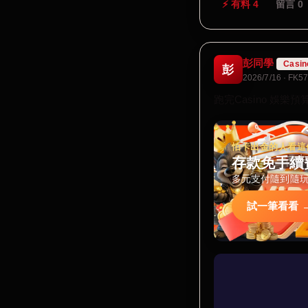
⚡ 有料 4
留言 0
彭同學
Cas
彭
2026/7/16 · FK5
跑完Casino 
怕卡出金的人看這
存款免手續
多元支付隨到隨
試一筆看看 