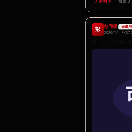
⚡ 有料 4
留言 3
彭同學
遊戲
彭
2026/7/6 · FK57
第一次把遊戲說法查