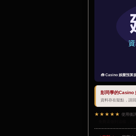
🧰 Casino 娛樂預
彭同學的Casi
資料存在疑點，請
★★★★★
使用後
免費還做到這樣，已