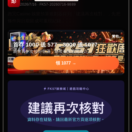
彭
2026/7/16 · FK57-20260716-9889
跑完Casino 娛樂預算規劃器得到「建議再次核對」，先把
條件與日期留成可重現紀錄。
贊助
本金直接多一半
首存 1000 送 577，3000 送 1077
新會員一次領好領滿，額度有限領完為止。
領 1077 →