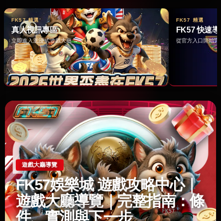
FK57 精選
FK57 精選
真人視訊專區
FK57 快速
立即進入沉浸式遊戲大廳 →
從官方入口開始完
遊戲大廳導覽
FK57娛樂城 遊戲攻略中心｜
遊戲大廳導覽｜完整指南：條
件、實測與下一步