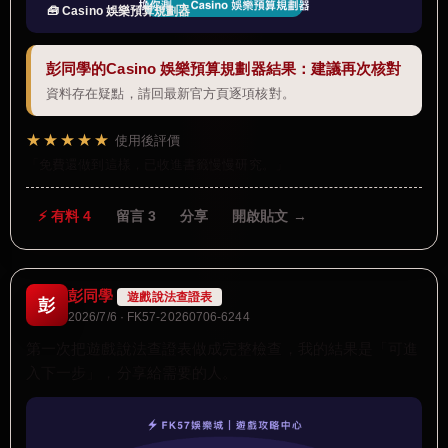
🧰 Casino 娛樂預算規劃器
彭同學的Casino 娛樂預算規劃器結果：建議再次核對
資料存在疑點，請回最新官方頁逐項核對。
★★★★★
使用後評價
免費還做到這樣，已收進書籤慢慢研究。
⚡ 有料 4
留言 3
分享
開啟貼文 →
彭同學
遊戲說法查證表
彭
2026/7/6 · FK57-20260706-6244
第一次把遊戲說法查證表做成完整檢查，我的結果是「可進
入下一步」，分享給需要的人。