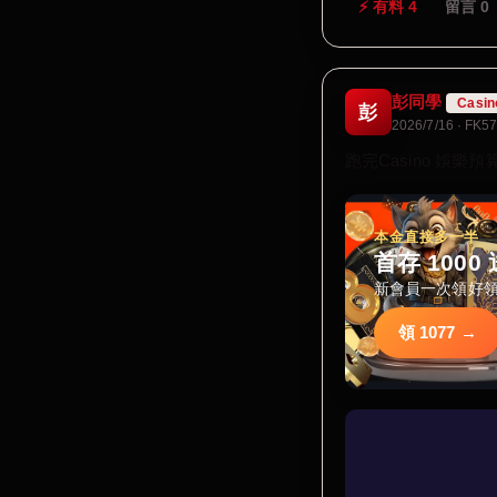
⚡ 有料 4
留言 0
彭同學
Cas
彭
2026/7/16 · FK5
跑完Casino 
本金直接多一半
首存 1000 
新會員一次領好
領 1077 →