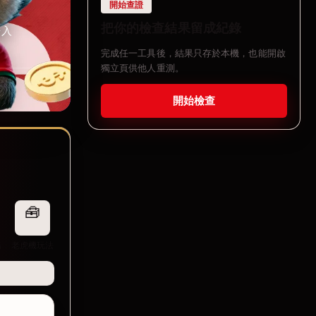
開始查證
把你的檢查結果留成紀錄
冊入
完成任一工具後，結果只存於本機，也能開啟
獨立頁供他人重測。
開始檢查
🧰
🧰
🧰
🔁
🧰
📡
錯
老虎機玩法
真人直播延
真人百家樂
Casin
Casin
真人桌流程