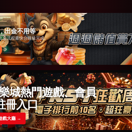
，出金不用等
出金流程最快分鐘級完成。
7娛樂城熱門遊戲、會員
註冊入口
遊戲大廳 →