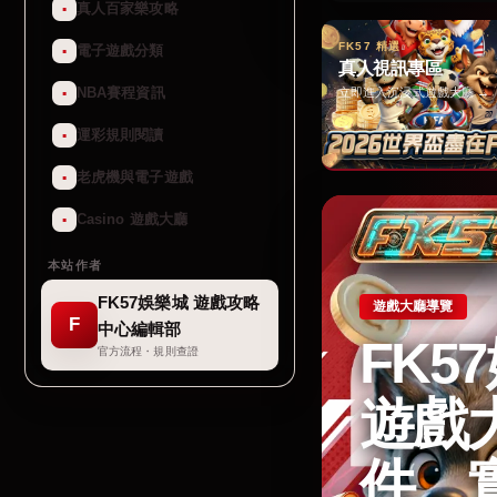
真人百家樂攻略
▪
FK57 精選
電子遊戲分類
▪
真人視訊專區
NBA賽程資訊
▪
立即進入沉浸式遊戲大廳 →
運彩規則閱讀
▪
老虎機與電子遊戲
▪
Casino 遊戲大廳
▪
本站作者
FK57娛樂城 遊戲攻略
遊戲大廳導覽
F
中心編輯部
FK5
官方流程・規則查證
遊戲
件、