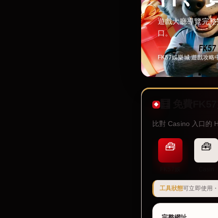
遊戲大廳導覽完整
口。
FK57娛樂城 遊戲攻
🧮 免費FK
比對 Casino 入
🧰
🧰
FK57娛
Casin
工具狀態
可立即使用
完整網址