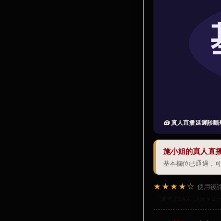
🧰 真人直播延遲診斷
施小姐的真人直
基本欄位已通過，
★★★★☆
使用後
測完把結果頁分享出