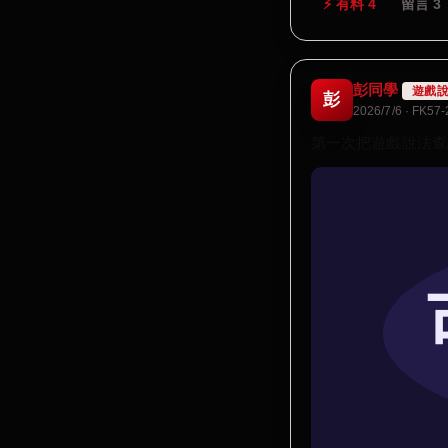
⚡ 有料 4
留言 3
彭同學
遊戲
彭
2026/7/6 · FK57
第一次把遊戲說法查