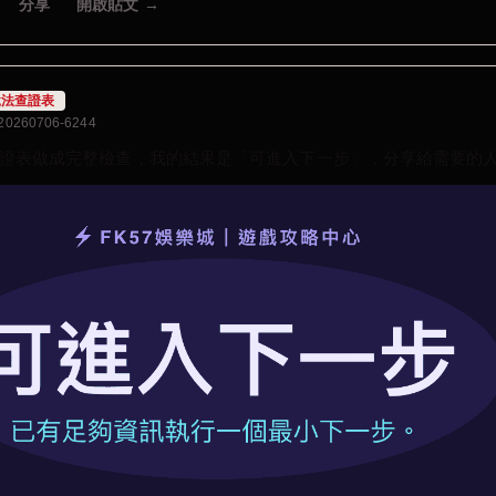
分享
開啟貼文 →
說法查證表
-20260706-6244
證表做成完整檢查，我的結果是「可進入下一步」，分享給需要的