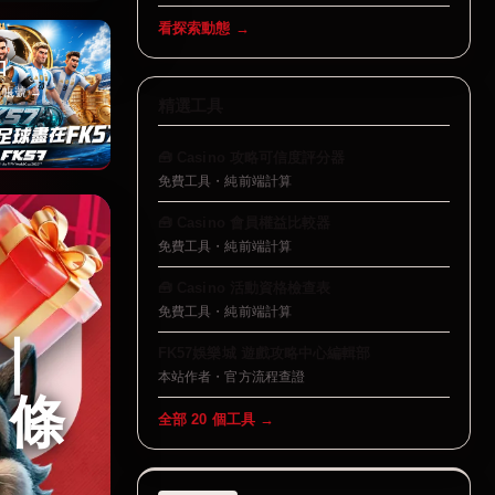
看探索動態 →
口
帳號 →
精選工具
🧰 Casino 攻略可信度評分器
免費工具・純前端計算
🧰 Casino 會員權益比較器
免費工具・純前端計算
🧰 Casino 活動資格檢查表
免費工具・純前端計算
｜
FK57娛樂城 遊戲攻略中心編輯部
本站作者・官方流程查證
：條
全部 20 個工具 →