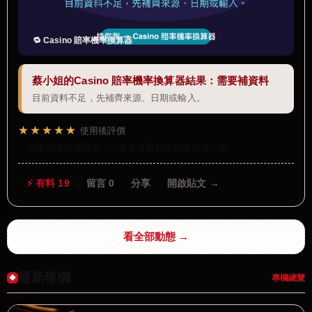
🔁 Casino 賠率機率換算器
蔡小姐的Casino 賠率機率換算器結果：需要補資料
目前資料不足，先補齊來源、日期或輸入。
★★★★★
使用後評價
結果頁做得很清楚，一眼看懂目前條件落在哪一型。
⚡ 有料 19
留言 0
分享
開啟貼文 →
看全部動態 →
最新專欄
專欄總覽