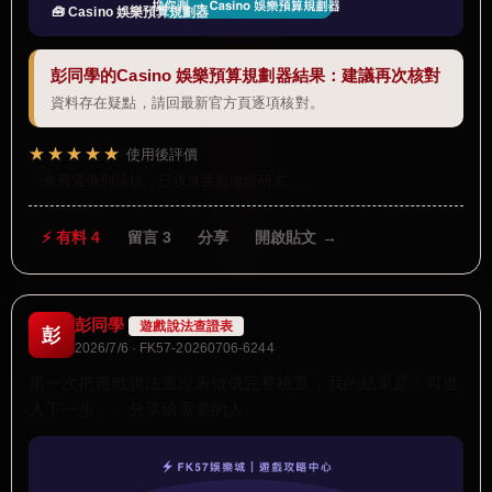
🧰 Casino 娛樂預算規劃器
彭同學的Casino 娛樂預算規劃器結果：建議再次核對
資料存在疑點，請回最新官方頁逐項核對。
★★★★★
使用後評價
免費還做到這樣，已收進書籤慢慢研究。
⚡ 有料 4
留言 3
分享
開啟貼文 →
彭同學
遊戲說法查證表
彭
2026/7/6 · FK57-20260706-6244
第一次把遊戲說法查證表做成完整檢查，我的結果是「可進
入下一步」，分享給需要的人。