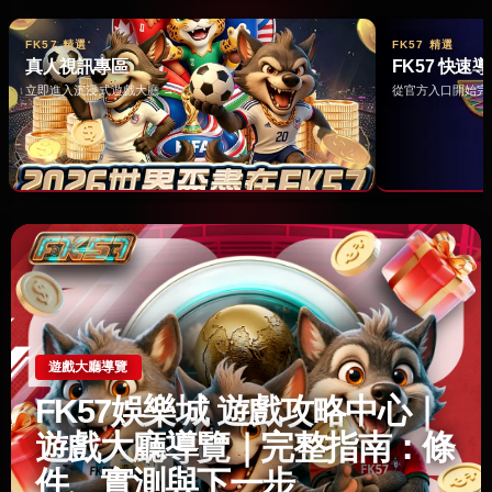
FK57 精選
FK57 精選
真人視訊專區
FK57 快速
立即進入沉浸式遊戲大廳 →
從官方入口開始完
遊戲大廳導覽
FK57娛樂城 遊戲攻略中心｜
遊戲大廳導覽｜完整指南：條
件、實測與下一步