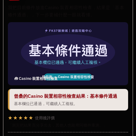
我把目前條件放進Casino 裝置相容性檢查，結果是「基本
條件通過」，下一步要補什麼一眼就看懂。
🧰 Casino 裝置相容性檢查
曾桑的Casino 裝置相容性檢查結果：基本條件通過
基本欄位已通過，可繼續人工複核。
★★★★★
使用後評價
測完把結果頁分享出去，其他人也能用同條件重測。