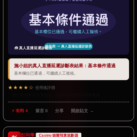
🧰 真人直播延遲診斷表
施小姐的真人直播延遲診斷表結果：基本條件通過
基本欄位已通過，可繼續人工複核。
★★★★☆
使用後評價
測完把結果頁分享出去，其他人也能用同條件重測。
⚡ 有料 4
留言 0
分享
開啟貼文 →
彭同學
Casino 娛樂預算規劃器