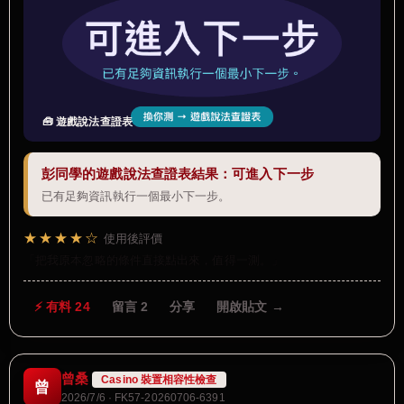
🧰 遊戲說法查證表
彭同學的遊戲說法查證表結果：可進入下一步
已有足夠資訊執行一個最小下一步。
★★★★☆
使用後評價
把我原本忽略的條件直接點出來，值得一測。
⚡ 有料 24
留言 2
分享
開啟貼文 →
曾桑
Casino 裝置相容性檢查
曾
2026/7/6 · FK57-20260706-6391