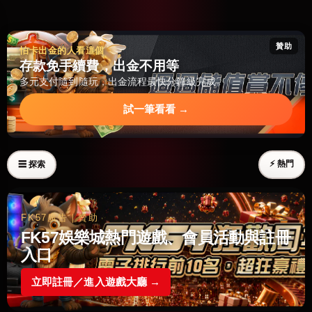
贊助
怕卡出金的人看這個
存款免手續費，出金不用等
多元支付隨到隨玩，出金流程最快分鐘級完成。
試一筆看看 →
⚡ 熱門
☰ 探索
FK57廣告｜贊助
FK57娛樂城熱門遊戲、會員活動與註冊
入口
立即註冊／進入遊戲大廳 →