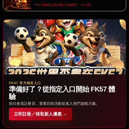
FK57娛樂城 遊戲攻略中心編輯部・16 分鐘
FK57 官方指定入口
準備好了？從指定入口開始 FK57 體
驗
前往會員註冊頁，查看目前活動並進入熱門遊戲大廳。
立即註冊／領取新人優惠 →