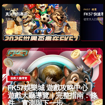
FK57 精選
FK57 精選
真人視訊專區
FK57 快速
立即進入沉浸式遊戲大廳 →
從官方入口開始完
遊戲大廳導覽
FK57娛樂城 遊戲攻略中心｜
遊戲大廳導覽｜完整指南：條
件、實測與下一步