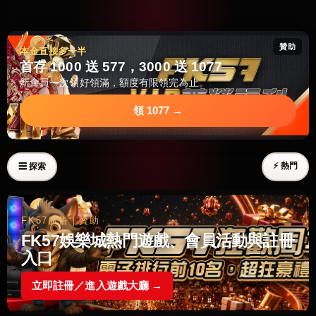
贊助
本金直接多一半
首存 1000 送 577，3000 送 1077
新會員一次領好領滿，額度有限領完為止。
領 1077 →
⚡ 熱門
☰ 探索
FK57廣告｜贊助
FK57娛樂城熱門遊戲、會員活動與註冊
入口
立即註冊／進入遊戲大廳 →