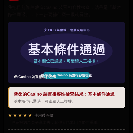
我把目前條件放進Casino 裝置相容性檢查，結果是「基本
條件通過」，下一步要補什麼一眼就看懂。
🧰 Casino 裝置相容性檢查
曾桑的Casino 裝置相容性檢查結果：基本條件通過
基本欄位已通過，可繼續人工複核。
★★★★★
使用後評價
測完把結果頁分享出去，其他人也能用同條件重測。