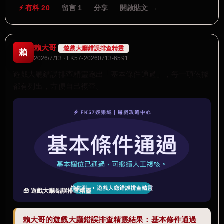
⚡ 有料 20
留言 1
分享
開啟貼文 →
賴大哥
遊戲大廳錯誤排查精靈
賴
2026/7/13 · FK57-20260713-6591
遊戲大廳錯誤排查精靈跑出「基本條件通過」，每一項依據
都有列出，方便自己複查。
🧰 遊戲大廳錯誤排查精靈
賴大哥的遊戲大廳錯誤排查精靈結果：基本條件通過