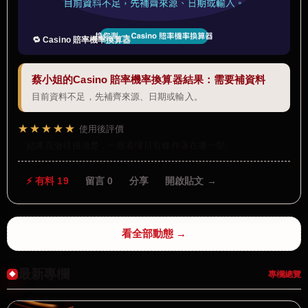
🔁 Casino 賠率機率換算器
蔡小姐的Casino 賠率機率換算器結果：需要補資料
目前資料不足，先補齊來源、日期或輸入。
★★★★★
使用後評價
結果頁做得很清楚，一眼看懂目前條件落在哪一型。
⚡ 有料 19
留言 0
分享
開啟貼文 →
看全部動態 →
最新專欄
專欄總覽