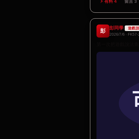
⚡ 有料 4
留言 3
彭同學
遊戲
彭
2026/7/6 · FK57
第一次把遊戲說法查