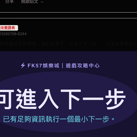
分享
開啟貼文 →
說法查證表
-20260706-6244
證表做成完整檢查，我的結果是「可進入下一步」，分享給需要的