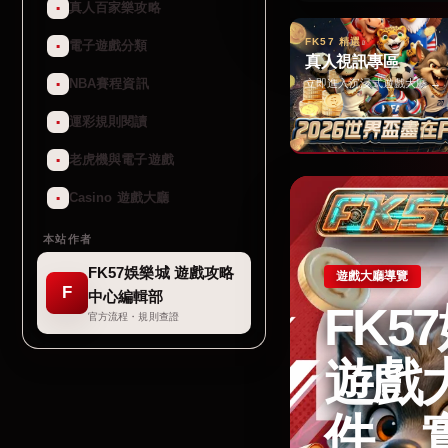
真人百家樂攻略
▪
FK57 精選
電子遊戲分類
▪
真人視訊專區
NBA賽程資訊
▪
立即進入沉浸式遊戲大廳 →
運彩規則閱讀
▪
老虎機與電子遊戲
▪
Casino 遊戲大廳
▪
本站作者
FK57娛樂城 遊戲攻略
遊戲大廳導覽
F
中心編輯部
FK5
官方流程・規則查證
遊戲
件、