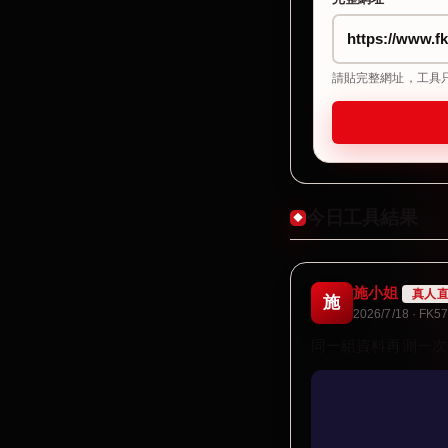
請貼完整網址，工具
今日工具結果
施小姐
真人
施
2026/7/18 · FK5
同一組資料再測一次