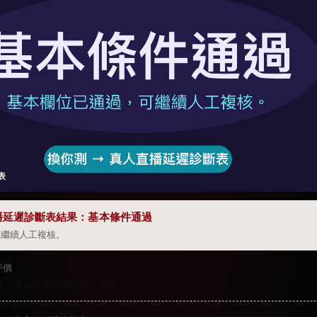
表
播延遲診斷表結果：基本條件通過
可繼續人工複核。
評價
去，其他人也能用同條件重測。