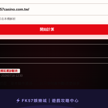
只在本機解析
開始計算
直播延遲診斷表
7-20260718-1230
仍是「基本條件通過」，比只靠印象判斷清楚很多。