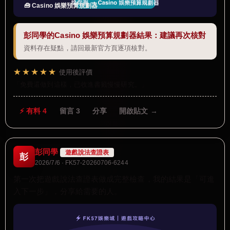
🧰 Casino 娛樂預算規劃器
彭同學的Casino 娛樂預算規劃器結果：建議再次核對
資料存在疑點，請回最新官方頁逐項核對。
★★★★★
使用後評價
免費還做到這樣，已收進書籤慢慢研究。
⚡ 有料 4
留言 3
分享
開啟貼文 →
彭同學
遊戲說法查證表
彭
2026/7/6 · FK57-20260706-6244
第一次把遊戲說法查證表做成完整檢查，我的結果是「可進
入下一步」，分享給需要的人。