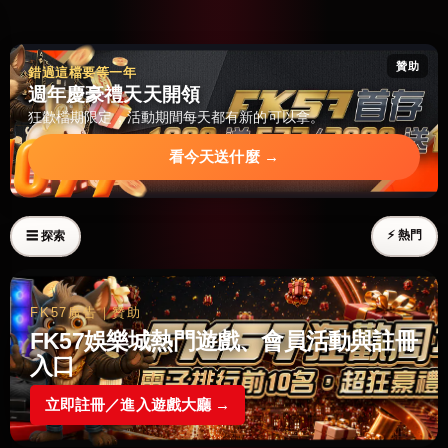
贊助
錯過這檔要等一年
週年慶豪禮天天開領
狂歡檔期限定，活動期間每天都有新的可以拿。
看今天送什麼 →
⚡ 熱門
☰ 探索
FK57廣告｜贊助
FK57娛樂城熱門遊戲、會員活動與註冊
入口
立即註冊／進入遊戲大廳 →