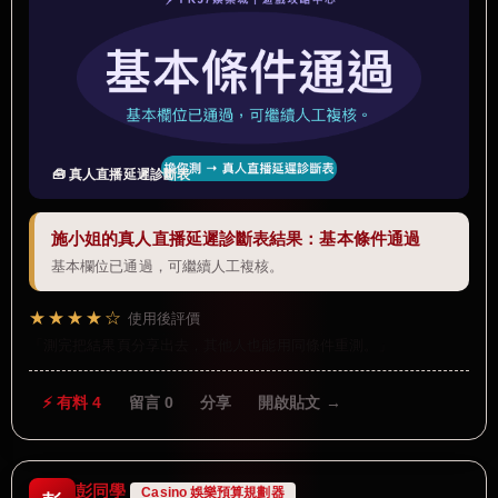
🧰 真人直播延遲診斷表
施小姐的真人直播延遲診斷表結果：基本條件通過
基本欄位已通過，可繼續人工複核。
★★★★☆
使用後評價
測完把結果頁分享出去，其他人也能用同條件重測。
⚡ 有料 4
留言 0
分享
開啟貼文 →
彭同學
Casino 娛樂預算規劃器