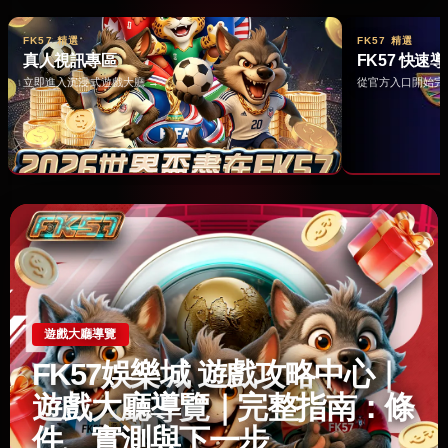
FK57 精選
FK57 精選
真人視訊專區
FK57 快速
立即進入沉浸式遊戲大廳 →
從官方入口開始完
遊戲大廳導覽
FK57娛樂城 遊戲攻略中心｜
遊戲大廳導覽｜完整指南：條
件、實測與下一步