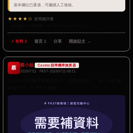
基本欄位已通過，可繼續人工複核。
★★★★☆
使用後評價
每個數字都有解釋，看完順手把原理段也讀了。
⚡ 有料 2
留言 1
分享
開啟貼文 →
蔡小姐
Casino 賠率機率換算器
蔡
2026/7/11 · FK57-20260711-0621
Casino 賠率機率換算器跑出「需要補資料」，每一項依據
都有列出，方便自己複查。