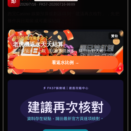
彭
2026/7/16 · FK57-20260716-9889
跑完Casino 娛樂預算規劃器得到「建議再次核對」，先把
條件與日期留成可重現紀錄。
贊助
你玩的那台返多少？
老虎機返水天天結算
電子館返水無上限，玩越多回越多，隔日自動入帳。
看返水比例 →