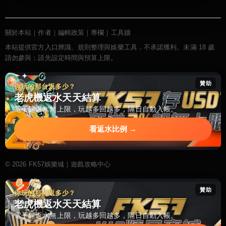
關於本站
｜
作者
｜
編輯政策
｜
專欄
｜
工具牆
本站提供官方入口辨識、規則整理與娛樂工具，不承諾獲利。未滿 18 歲
請勿參與；請先設定時間與預算上限。
贊助
你玩的那台返多少？
老虎機返水天天結算
電子館返水無上限，玩越多回越多，隔日自動入帳。
看返水比例 →
© 2026 FK57娛樂城｜遊戲攻略中心
贊助
你玩的那台返多少？
老虎機返水天天結算
電子館返水無上限，玩越多回越多，隔日自動入帳。