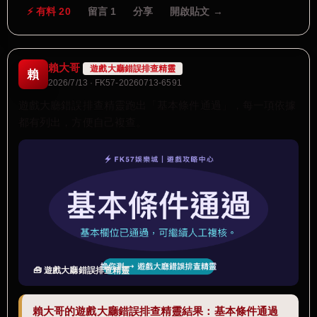
⚡ 有料 20
留言 1
分享
開啟貼文 →
賴大哥
遊戲大廳錯誤排查精靈
賴
2026/7/13 · FK57-20260713-6591
遊戲大廳錯誤排查精靈跑出「基本條件通過」，每一項依據
都有列出，方便自己複查。
🧰 遊戲大廳錯誤排查精靈
賴大哥的遊戲大廳錯誤排查精靈結果：基本條件通過