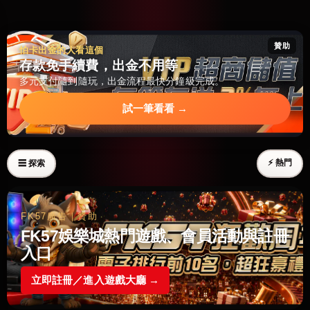
贊助
怕卡出金的人看這個
存款免手續費，出金不用等
多元支付隨到隨玩，出金流程最快分鐘級完成。
試一筆看看 →
⚡ 熱門
☰ 探索
FK57廣告｜贊助
FK57娛樂城熱門遊戲、會員活動與註冊
入口
立即註冊／進入遊戲大廳 →