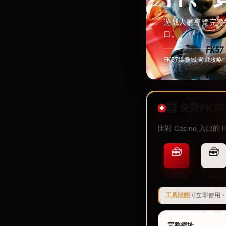
遊戲大廳導覽完整
口。
FK57娛樂城 遊戲攻
🧮 免費FK
比對 Casino 入
🧰
🧰
FK57娛
Casin
工具狀態
可立即使用
完整網址