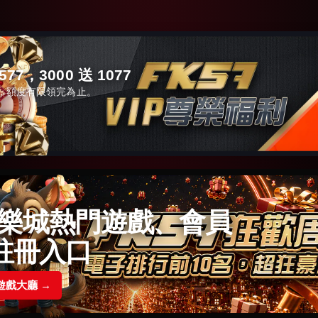
577，3000 送 1077
，額度有限領完為止。
7娛樂城熱門遊戲、會員
註冊入口
遊戲大廳 →