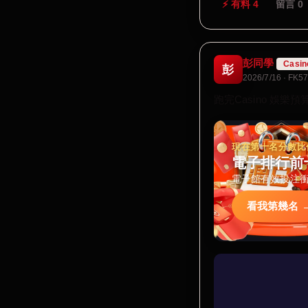
⚡ 有料 4
留言 0
彭同學
Cas
彭
2026/7/16 · FK5
跑完Casino 
現在第十名分數比
電子排行前
電子館有效投注
看我第幾名 