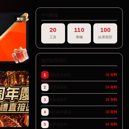
平台數據
贊助
20
110
100
工具
專欄
結果類型
熱門結果排行
1
建議再次核對
30 有料
2
需要補資料
30 有料
3
需要補資料
30 有料
4
基本條件通過
30 有料
5
需要補資料
30 有料