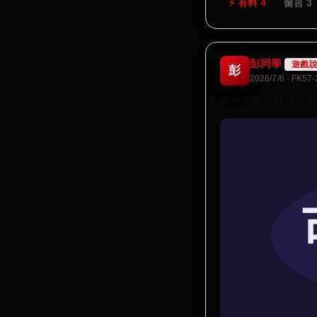
⚡ 有料 4
留言 3
彭同學
遊戲
彭
2026/7/6 · FK57
第一次把遊戲說法查