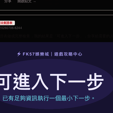
分享
開啟貼文 →
說法查證表
-20260706-6244
證表做成完整檢查，我的結果是「可進入下一步」，分享給需要的