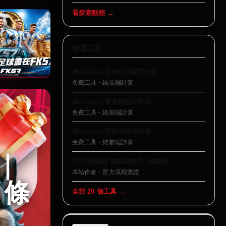
看探索動態 →
口
帳號 →
精選工具
🧰 Casino 攻略可信度評分器
免費工具・純前端計算
🧰 Casino 會員權益比較器
免費工具・純前端計算
🧰 Casino 活動資格檢查表
免費工具・純前端計算
｜
FK57娛樂城 遊戲攻略中心編輯部
本站作者・官方流程查證
：條
全部 20 個工具 →